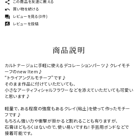
この商品を友達に教える
share
買い物を続ける
undo
レビューを見る(0件)
forum
レビューを投稿
rate_review
商品説明
カルトナージュに手軽に使えるデコレーションパーツ♪クレイモチ
ーフのnew Item♪
“トライアングルモチーフ”です♪
そのまま作品に付けていただいても、
小さなアーティフィシャルフラワーなどを添えていただいても可愛い
と思います♪
軽量で、ある程度の強度もあるクレイ(粘土)を使って作ったモチー
フです♪
もちろん強い力や衝撃が掛かると割れることも有りますが、
石膏ほどもろくはないので、使い易いですね！手芸用ボンドなどで
接着可能です。