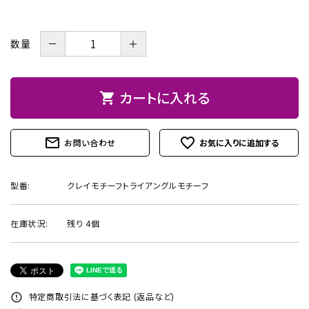
お問い合わせ
－
＋
数量
カートに入れる
shopping_cart
mail_outline
favorite_outline
お問い合わせ
型番:
クレイモチーフトライアングルモチーフ
在庫状況:
残り 4個
特定商取引法に基づく表記 (返品など)
error_outline