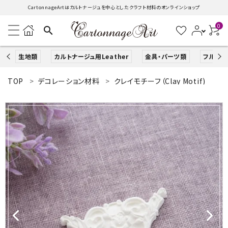
CartonnageArtはカルトナージュを中心としたクラフト材料のオンラインショップ
0
search
生地類
カルトナージュ用Leather
金具・パーツ類
フルキッ
TOP
デコレーション材料
クレイモチーフ（Clay Motif)
search
ACCOUNT MENU
ようこそ ゲスト 様
ログイン
新規会員登録
生地類
カルトナージュLeather用