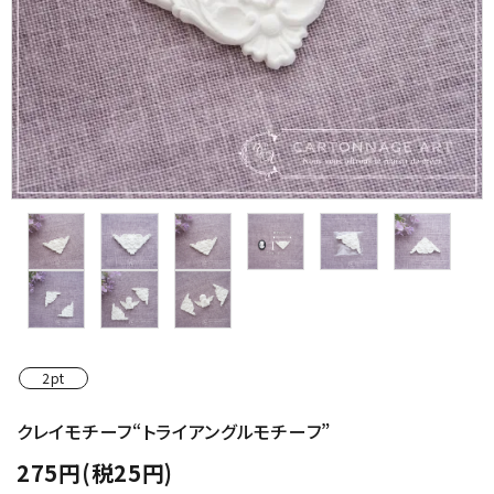
金具・パーツ類
フルキット
Jolipapier
デコレーション材料
道具類
基本材料
コンテンツ
2pt
グループ
クレイモチーフ“トライアングルモチーフ”
275円(税25円)
ガイドライン