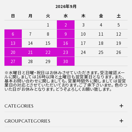
2026年9月
日
月
火
水
木
金
土
1
2
3
4
5
6
7
8
9
10
11
12
13
14
15
16
17
18
19
20
21
22
23
24
25
26
27
28
29
30
※水曜日と日曜・祝日はお休みさせていただきます。受注確認メー
ルに関しましては16時以降と土曜日も翌営業日となります。また、
基本お問い合わせに関しましても、営業時間外に関しましては翌営
業日の対応とさせていただいております。ご了承下さいませ。 色のつ
いた日がお休みとなります。どうぞよろしくお願い致します。
CATEGORIES
GROUPCATEGORIES