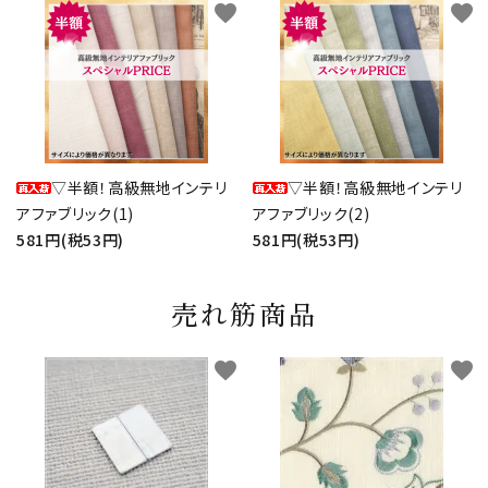
favorite
favorite
▽半額！高級無地インテリ
▽半額！高級無地インテリ
アファブリック(1)
アファブリック(2)
581円(税53円)
581円(税53円)
売れ筋商品
favorite
favorite