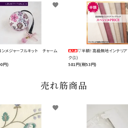
favorite
ロンメジャーフルキット チャーム
▽半額！高級無地インテリア
ク(1)
90円)
581円(税53円)
売れ筋商品
favorite