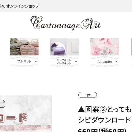
材料のオンラインショップ
金類
nageart Design
サロントレー・トレー類・バ
薄手 Leather
鋲 類
ミラー（鏡）
Import Fabric(輸入生地)
キーリング・イニシャルタ
無料お試しセッ
芦屋Marty L
キットパー
つ
インダー
グ・キーケース
ト・SALE品
む）
6pt
ネット
Fabric
ＢＡＧ持ち手
QUILT GATE
脚 
▲図案②とって
キャニスター・バスケット
Leatherサンプル
その他
パニエ・ボンボニエール・
レッド・オレン
トセット
SOULEIADO
ダイヤモンドハート
ジ・イエロー系
シピダウンロード
660円(税60円)
ミニチュアBAG
がま口BOX・ラデュレ