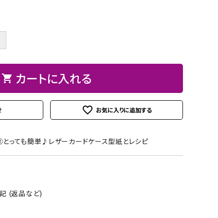
ト
ン、
ュ
紙
皮
ーパーBOX
Hand BOX
ード・レー
ザーフラ
紙・
ヘ
に
粘
シ
ス類
ワー）
台
ラ、
お
着
ー
＋
紙
モデ
す
テ
ル
iPhoneカバー
スマホショルダーバッグ・
デコレー
カメリア
アップリ
その他
類
ラー
す
ー
シ
マカロンポーチ・ポーチ類
ションパ
フラワー
ケ類
等
め
プ・
ー
ーツ
カートに入れる
shopping_cart
パスケース・ネームプレー
の
両
ト
weight（ウ
その
スタ
トホルダー・通帳ケース
糊
面
クレイモ
デコレー
ェイ
他
ータ
テ
favorite_outline
せ
チーフ
ションペ
ト）
ーお
ー
（Clay
ーパー
道
プ
Motif)
②とっても簡単♪レザーカードケース型紙とレシピ
具セ
類
ット
接
着
 (返品など)
剤・
綿・