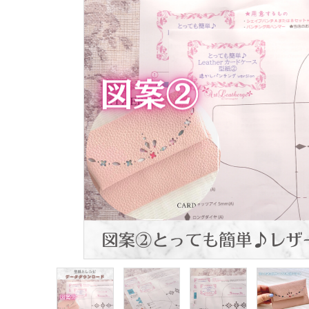
生地類
カルトナージュLeather用
金具・パーツ類
フルキット
Jolipapier
デコレーション材料
道具類
基本材料
コンテンツ