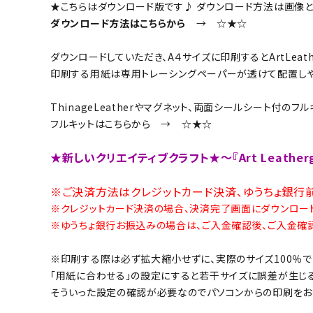
★こちらはダウンロード版です♪ ダウンロード方法は画像と
ダウンロード方法はこちらから
→
☆★☆
ダウンロードしていただき、A４サイズに印刷するとArtLea
印刷する用紙は
専用トレーシングペーパー
が透けて配置し
ThinageLeatherやマグネット、両面シールシート付のフ
フルキットはこちらから →
☆★☆
★新しいクリエイティブクラフト★～『Art Leather
※ご決済方法はクレジットカード決済、ゆうちょ銀行
※クレジットカード決済の場合、決済完了画面にダウンロー
※ゆうちょ銀行お振込みの場合は、ご入金確認後、ご入金確認
※印刷する際は必ず拡大縮小せずに、実際のサイズ100％で
「用紙に合わせる」の設定にすると若干サイズに誤差が生じる
そういった設定の確認が必要なのでパソコンからの印刷をお