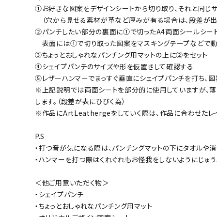
①お好きな図案をデザインシートから切り取り、それと同じサ
（穴から見せる素材が革など厚みが有る場合は、段差が出来
②パンチしたい部分の裏面に①で切ったA4両面シールシート
表面には①で切り取った図案をマスキングテープなどで動
③ちょっとおしゃれなパンチング用マットの上に②をセット
④シェイプパンチのサイズや形を仮置きして確認する
⑤レザーハンマーでまっすぐ垂直にシェイプパンチを打ち、図
※上記説明では両面シートを部分的に使用していますが、薄
します。（段差が表にひびく為）
※作品にArtLeathergeをしていく際は、作品に合わせ
P.S
・打つ音が気になる際は、パンチングマットの下にタオルや
・ハンマーを打つ際はくれぐれもお怪我をしないようにじゅう
＜他ご用意いただく物＞
・シェイプパンチ
・ちょっとおしゃれなパンチング用マット