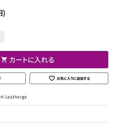
ト
ン、
ュ
紙
皮
ーパーBOX
Hand BOX
ード・レー
ザーフラ
紙・
ヘ
に
粘
シ
円)
ス類
ワー）
台
ラ、
お
着
ー
紙
モデ
す
テ
ル
iPhoneカバー
スマホショルダーバッグ・
デコレー
カメリア
アップリ
その他
類
ラー
す
ー
シ
マカロンポーチ・ポーチ類
ションパ
フラワー
ケ類
＋
等
め
プ・
ー
ーツ
パスケース・ネームプレー
の
両
ト
weight（ウ
その
スタ
トホルダー・通帳ケース
糊
面
カートに入れる
クレイモ
デコレー
shopping_cart
ェイ
他
ータ
テ
チーフ
ションペ
ト）
ーお
ー
（Clay
ーパー
道
favorite_outline
せ
プ
Motif)
具セ
類
ット
rt Leatherge
接
着
ト
剤・
綿・