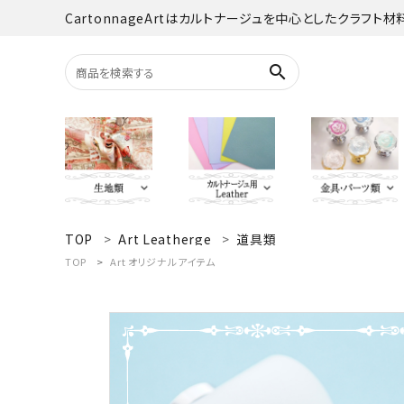
CartonnageArtはカルトナージュを中心としたクラフト
search
TOP
Art Leatherge
道具類
search
YUWA
Italian Leather
がま口・口
Carton
TOP
Art オリジナルアイテム
TextilePantry
留め具・マグ
Moda 
ACCOUNT MENU
オーダーカット
ようこそ ゲスト 様
jolifleur
その他
アソー
ログイン
新規会員登録
Others（その他）