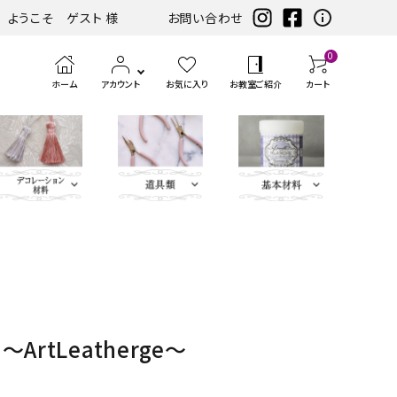
ようこそ ゲスト 様
お問い合わせ
0
ホーム
アカウント
お気に入り
お教室ご紹介
カート
eather（エコレザー含
ツ
まみ類
エンボス
ホワイト・アイ
扇子・袱紗・ルージュケー
LIBERTY FABRICS
ベースキット
刺繍モチ
ハサ
ブラック・グレ
ミニサイズレザー＆アソートセット
持ち手
ポン
アイロン
チェスト・ドレッサー
ハーフキット（レシピ
カ
筆、
ピンク・パープ
カ
ボタン類
水
定
ス
パーツ
ボリー系
ス・ピアス
ーフ・刺
ミ・
ー系
チ・
転写シー
付カルトンセット）
ル
刷
ル系
ル
貼
規
ラ
類
松尾捺染
カラビナ・カン類
繍アップ
カッ
パン
ル
ト
毛、
ト
り
（ゲ
イ
ベージュ・ブラ
ディフューザー・マット・コ
ブルー・グリー
カードケース・名刺入れ
トリム
リケ
ター
チ類
ン・
エン
ナ
テ
ー
サ
インテリアファブリックス
rtLeatherge～
ウン系
ースター・フラワーベース
ン系
類
ケ
ボス
ー
ー
ジ）
ー
リボン・ト
Leather
チャーム
タッセル
ン
ペ
ジ
プ・
類
合
ティッシュBOX・ロールペ
バニティバッグ・トランク・
リム・ブレ
Flower（レ
パーツ
類