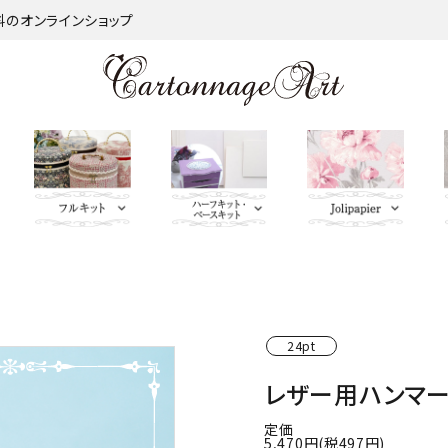
材料のオンラインショップ
金類
nageart Design
サロントレー・トレー類・バ
薄手 Leather
鋲 類
ミラー（鏡）
Import Fabric(輸入生地)
キーリング・イニシャルタ
無料お試しセッ
芦屋Marty L
キットパー
つ
インダー
グ・キーケース
ト・SALE品
む）
ネット
Fabric
ＢＡＧ持ち手
QUILT GATE
脚 
24pt
キャニスター・バスケット
Leatherサンプル
その他
パニエ・ボンボニエール・
レッド・オレン
トセット
SOULEIADO
レザー用ハンマー～A
ダイヤモンドハート
ジ・イエロー系
定価
ミニチュアBAG
がま口BOX・ラデュレ
5,470円(税497円)