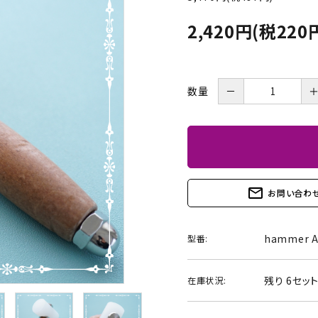
BOX・護美箱・キューブ
2,420円(税220
BOX
メガネケース
コンパクトミラー・メジャ
ー・モロッカンミラー
－
数量
Lily light・ファイルBOX・
ツリー・ペルメル・フレー
バインダー・カレンダー
ム・クロック・オーナメント
mail_outline
お問い合わ
hammer A
型番:
残り 6セッ
在庫状況: