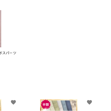
ンボスパーツ
favorite
favorite