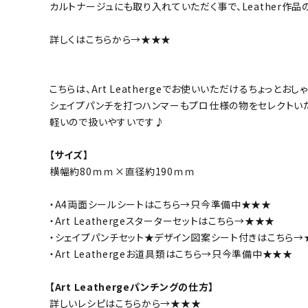
カルトナージュにも取り入れていただく事で、Leather作
詳しくはこちらから→
★★★
こちらは、Art Leathergeでお使いいただけるちょっと
シェイプパンチを打つハンマーもプロ仕様の物をセレクトいた
軽いので扱いやすいです♪
【サイズ】
横幅約80ｍｍ×直径約190ｍｍ
・A4両面シールシートはこちら→只今準備中★★★
・Art Leathergeスターターセットはこちら→
★★★
・シェイプパンチセット★デザイン図案シート付きはこちら→
・Art Leathergeお道具類はこちら→只今準備中★★★
【Art Leathergeパンチングの仕方】
詳しいレシピはこちらから→
★★★