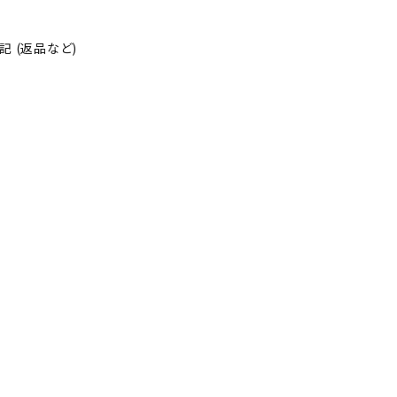
そ
の
 (返品など)
他