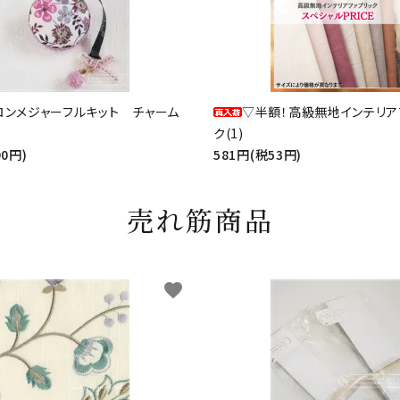
ロンメジャーフルキット チャーム
▽半額！高級無地インテリア
ク(1)
90円)
581円(税53円)
売れ筋商品
favorite