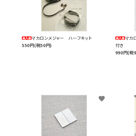
マカロンメジャー ハーフキット
マカ
550円(税50円)
付き
990円(税
favorite