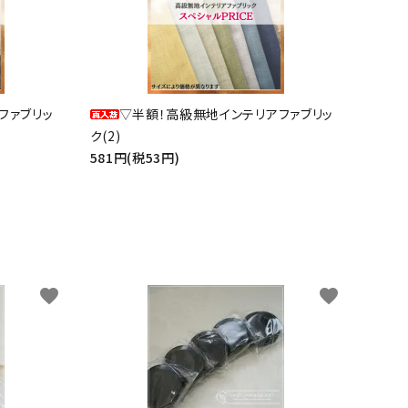
ファブリッ
▽半額！高級無地インテリアファブリッ
ク(2)
581円(税53円)
favorite
favorite