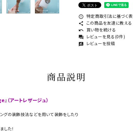
特定商取引法に基づく表記
error_outline
この商品を友達に教える
share
買い物を続ける
undo
レビューを見る(0件)
forum
レビューを投稿
rate_review
商品説明
ge』（アートレザージュ）
にパンチングの装飾技法などを用いて装飾をしたり
しました！