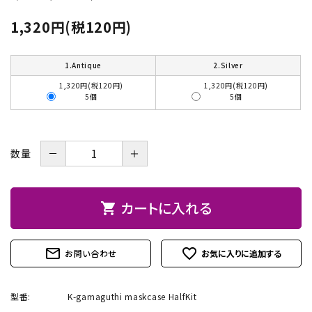
お問い合わせ
1,320円(税120円)
1.Antique
2.Silver
1,320円(税120円)
1,320円(税120円)
5個
5個
－
＋
数量
カートに入れる
shopping_cart
mail_outline
favorite_outline
お問い合わせ
型番:
K-gamaguthi maskcase HalfKit