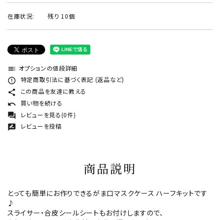
在庫状況:
残り 10個
オプションの値段詳細
toc
特定商取引法に基づく表記 (返品など)
error_outline
この商品を友達に教える
share
買い物を続ける
undo
レビューを見る(0件)
forum
レビューを投稿
rate_review
商品説明
とっても簡単にお作りできるがま口マスクケース ハーフキットです
♪
スライサー・合皮シールシートもお付けしますので、