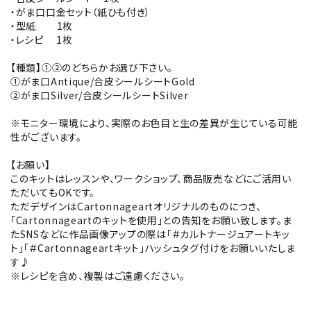
・がま口口金セット（紙ひも付き）
・型紙 1枚
・レシピ 1枚
【種類】①②のどちらかお選び下さい。
①がま口Antique/合皮シールシートGold
②がま口Silver/合皮シールシートSilver
※モニター環境により、実際のお色目と生の差異が生じている可能
性がございます。
【お願い】
このキットはレッスンや、ワークショップ、商品販売などにご活用い
ただいてもOKです。
ただデザインはCartonnageartオリジナルのものにつき、
「Cartonnageartのキットを使用」との告知をお願い致します。ま
たSNSなどに作品画像アップの際は「＃カルトナージュアートキッ
ト」「＃Cartonnageartキット」ハッシュタグ付けをお願いいたしま
す♪
※レシピを含め、複製はご遠慮ください。