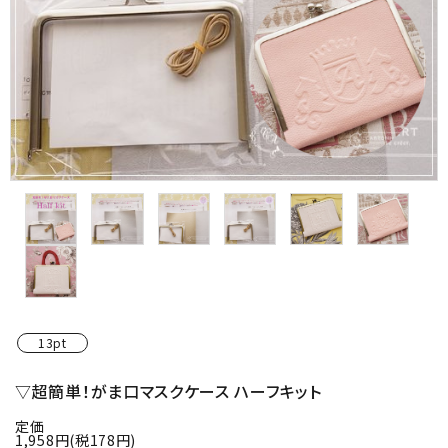
金具・パーツ類
フルキット
Jolipapier
デコレーション材料
道具類
基本材料
コンテンツ
13pt
グループ
▽超簡単！がま口マスクケース ハーフキット
定価
ガイドライン
1,958円(税178円)