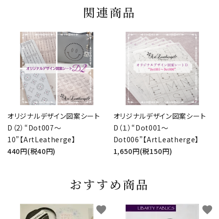
関連商品
オリジナルデザイン図案シート
オリジナルデザイン図案シート
D（2）“Dot007～
D（１）“Dot001～
10”【ArtLeatherge】
Dot006”【ArtLeatherge】
440円(税40円)
1,650円(税150円)
おすすめ商品
favorite
favorite