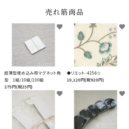
売れ筋商品
favorite
favorite
超薄型埋め込み用マグネット角
◆リエット-4256☆
型 1組/10組/100組
10,120円(税920円)
275円(税25円)
favorite
favorite