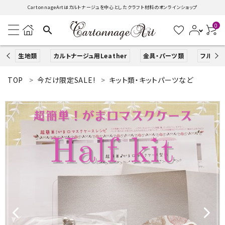
CartonnageArtはカルトナージュを中心としたクラフト材料のオンラインショップ
0
search
生地類
カルトナージュ用Leather
金具・パーツ類
フルキッ
TOP
今だけ限定SALE!
キット類・キットパーツなど
search
ACCOUNT MENU
ようこそ ゲスト 様
ログイン
新規会員登録
生地類
カルトナージュLeather用