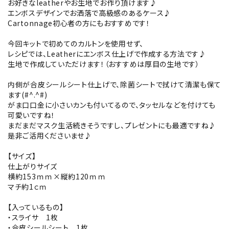
お好きなleatherやお生地でお作り頂けます♪
エンボスデザインでお洒落で高級感のあるケース♪
Cartonnage初心者の方にもおすすめです！
今回キットで初めてのカルトンを使用せず、
レシピでは、Leatherにエンボス仕上げで作成する方法です♪
生地で作成していただけます！（おすすめは厚目の生地です）
内側が合皮シールシート仕上げで、除菌シートで拭けて清潔も保て
ます(#^.^#)
がま口口金に小さいカンも付いてるので、タッセルなどを付けても
可愛いですね！
まだまだマスク生活続きそうですし、プレゼントにも最適ですね♪
是非ご活用くださいませ♪
【サイズ】
仕上がりサイズ
横約153ｍｍ×縦約120ｍｍ
マチ約1ｃｍ
【入っているもの】
・スライサ 1枚
・合皮シールシート 1枚