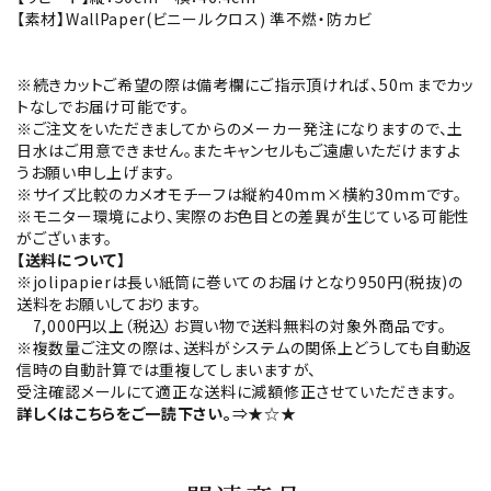
【素材】WallPaper(ビニールクロス) 準不燃・防カビ
※続きカットご希望の際は備考欄にご指示頂ければ、50ｍまでカッ
トなしでお届け可能です。
※ご注文をいただきましてからのメーカー発注になりますので、土
日水はご用意できません。またキャンセルもご遠慮いただけますよ
うお願い申し上げます。
※サイズ比較のカメオモチーフは縦約40mm×横約30mmです。
※モニター環境により、実際のお色目との差異が生じている可能性
がございます。
【送料について】
※jolipapierは長い紙筒に巻いてのお届けとなり950円(税抜)の
送料をお願いしております。
7,000円以上（税込）お買い物で送料無料の対象外商品です。
※複数量ご注文の際は、送料がシステムの関係上どうしても自動返
信時の自動計算では重複してしまいますが、
受注確認メールにて適正な送料に減額修正させていただきます。
詳しくはこちらをご一読下さい。
⇒★☆★