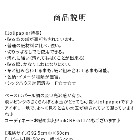
商品説明
【Jolipapier特長】
・貼る為の紙が裏打ちされています。
・普通の紙材料に比べ、強い。
・切りっぱなしでも使用できる。
・汚れに強い（汚れても拭くことが出来る）
・貼る際、かなりしわになりにくい。
・布と組み合わせる事も、紙と組み合わせる事も可能。
・色柄・イメージ種類が豊富。
・シックハウス対策済み Ｆ☆☆☆☆
ベースはパール調の淡い光沢感が有り、
淡いピンクのさくらんぼと水玉がとっても可愛いJolipapierです♪
アイボリー地で、よ～く見ると白い水玉が施されていて凝っています
ね♪
コーディネートお勧め無地Pink：RE-51174もございます♪
【規格サイズ】92.5cm巾×60cm
【リピート】縦：50cm 横：46.4cm