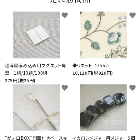
favorite
favorite
超薄型埋め込み用マグネット角
◆リエット-4256☆
型 1組/10組/100組
10,120円(税920円)
275円(税25円)
favorite
favorite
”がま口BOX”側面付きベースキ
マカロンメジャー用メジャー５個