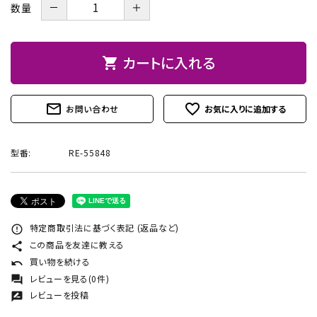
－
＋
数量
お問い合わせ
カートに入れる
shopping_cart
mail_outline
favorite_outline
お問い合わせ
型番:
RE-55848
特定商取引法に基づく表記 (返品など)
error_outline
この商品を友達に教える
share
買い物を続ける
undo
レビューを見る(0件)
forum
レビューを投稿
rate_review