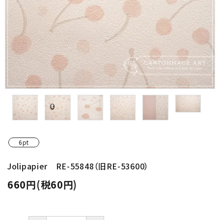
金具・パーツ類
フルキット
Jolipapier
デコレーション材料
道具類
基本材料
6pt
コンテンツ
Jolipapier RE-55848（旧RE-53600）
660円(税60円)
グループ
ガイドライン