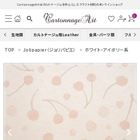
CartonnageArtはカルトナージュを中心としたクラフト材料のオンラインショップ
0
search
生地類
カルトナージュ用Leather
金具・パーツ類
フルキッ
TOP
Jolipapier（ジョリパピエ）
ホワイト・アイボリー系
search
ACCOUNT MENU
ようこそ ゲスト 様
ログイン
新規会員登録
生地類
カルトナージュLeather用