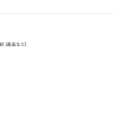
そ
の
他
 (返品など)