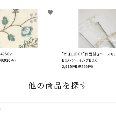
favorite
4256☆
”がま口BOX”側面付きベースキ
(税920円)
BOX・ソーイングBOX）
2,915円(税265円)
他の商品を探す