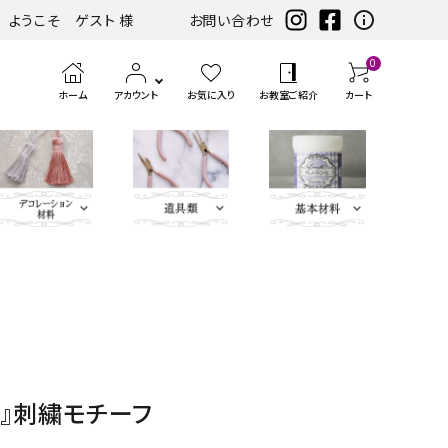
ようこそ ゲスト 様
お問い合わせ
0
ホーム
アカウント
お気に入り
お教室ご紹介
カート
eather（エコレザー含
ツ
まみ類
エンボス
ホワイト・アイ
扇子・袱紗・ルージュケー
LIBERTY FABRICS
ベースキット
刺繍モチ
ハサ
ブラック・グレ
ミニサイズレザー＆アソートセット
持ち手
ポン
アイロン
チェスト・ドレッサー
ハーフキット（レシピ
カ
筆、
ピンク・パープ
カ
ボタン類
水
定
ス
パーツ
ボリー系
ス・ピアス
ーフ・刺
ミ・
ー系
チ・
転写シー
付カルトンセット）
ル
刷
ル系
ル
貼
規
ラ
類
松尾捺染
カラビナ・カン類
繍アップ
カッ
パン
ル
ト
毛、
ト
り
（ゲ
イ
ベージュ・ブラ
ディフューザー・マット・コ
ブルー・グリー
カードケース・名刺入れ
トリム
リケ
ター
チ類
ン・
エン
ナ
テ
ー
サ
インテリアファブリックス
ウン系
ースター・フラワーベース
ン系
類
ケ
ボス
ー
ー
ジ）
ー
der』刺繍モチーフ
リボン・ト
Leather
チャーム
タッセル
ン
ペ
ジ
プ・
類
合
ティッシュBOX・ロールペ
バニティバッグ・トランク・
リム・ブレ
Flower（レ
パーツ
類