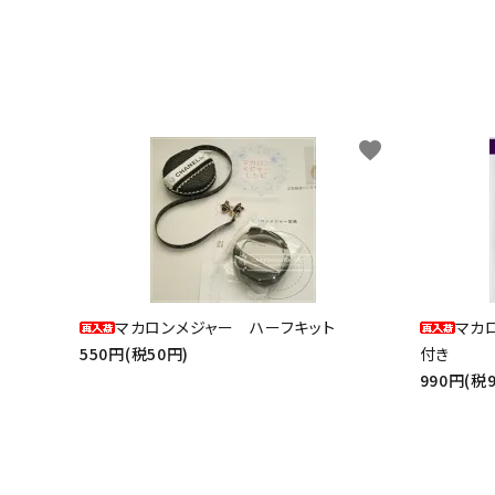
favorite
マカロンメジャー ハーフキット
マカ
550円(税50円)
付き
990円(税