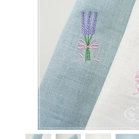
生地類
カルトナージュLeather用
金具・パーツ類
フルキット
Jolipapier
デコレーション材料
道具類
基本材料
コンテンツ