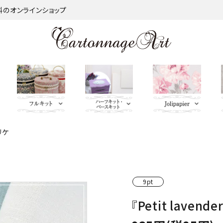
材料のオンラインショップ
リケ
金類
nageart Design
サロントレー・トレー類・バ
薄手 Leather
鋲 類
ミラー（鏡）
Import Fabric(輸入生地)
キーリング・イニシャルタ
無料お試しセッ
芦屋Marty L
キットパー
つ
インダー
グ・キーケース
ト・SALE品
む）
ネット
Fabric
ＢＡＧ持ち手
QUILT GATE
脚 
キャニスター・バスケット
Leatherサンプル
その他
パニエ・ボンボニエール・
レッド・オレン
9pt
トセット
SOULEIADO
ダイヤモンドハート
ジ・イエロー系
『Petit laven
ミニチュアBAG
がま口BOX・ラデュレ