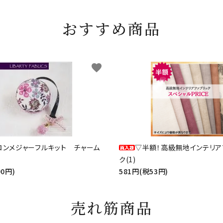
おすすめ商品
favorite
ロンメジャーフルキット チャーム
▽半額！高級無地インテリア
ク(1)
90円)
581円(税53円)
売れ筋商品