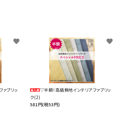
favorite
favorite
ファブリッ
▽半額！高級無地インテリアファブリッ
ク(2)
581円(税53円)