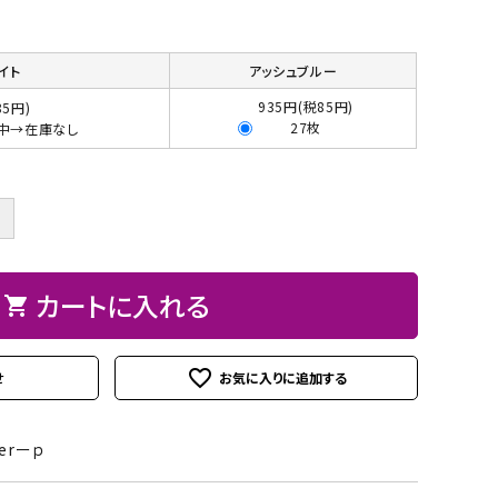
ト
ン、
ュ
紙
皮
ーパーBOX
Hand BOX
ード・レー
ザーフラ
紙・
ヘ
に
粘
シ
ス類
ワー）
台
ラ、
お
着
ー
イト
アッシュブルー
紙
モデ
す
テ
ル
iPhoneカバー
スマホショルダーバッグ・
935円(税85円)
85円)
デコレー
カメリア
アップリ
その他
類
ラー
す
ー
シ
27枚
れ中→在庫なし
マカロンポーチ・ポーチ類
ションパ
フラワー
ケ類
等
め
プ・
ー
ーツ
パスケース・ネームプレー
の
両
ト
weight（ウ
その
スタ
トホルダー・通帳ケース
糊
面
＋
クレイモ
デコレー
ェイ
他
ータ
テ
チーフ
ションペ
ト）
ーお
ー
（Clay
ーパー
カートに入れる
道
shopping_cart
プ
Motif)
具セ
類
ット
favorite_outline
せ
接
着
剤・
derーｐ
綿・