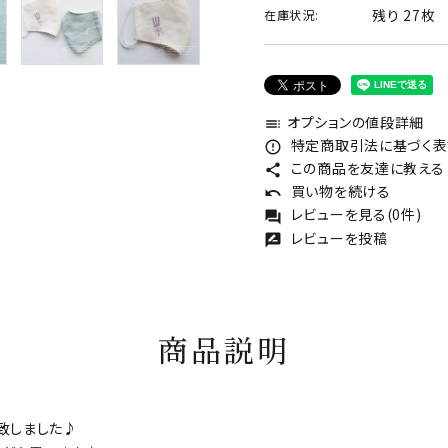
残り 27枚
在庫状況:
オプションの値段詳細
toc
特定商取引法に基づく表記
error_outline
この商品を友達に教える
share
買い物を続ける
undo
レビューを見る(0件)
forum
レビューを投稿
rate_review
商品説明
致しました♪