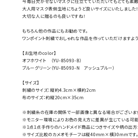
今毎日欠かせないマスクに仕立てていただいてもとても素
大人用マスク表側生地にちょうど良いサイズにいたしました
大切な人に贈るのも良いですね！
もちろん他の作品にもお勧めです。
ワンポイント刺繍でおしゃれな作品を作っていただけますよ
【お生地のcolor】
オフホワイト （YU-85093-B）
ブルーグリーン（YU-85093-N アッシュブルー）
【サイズ】
刺繍のサイズ：縦約4.3cm×横約2cm
布のサイズ：約縦20cm×35cm
※刺繍糸の在庫の関係で一部画像と異なる場合がございます
※モニター環境によりお色の見え方に差異が生じている可能
※1点1点手作りのハンドメイド商品につきサイズや柄の出
※サイズ比較のカメオモチーフは縦40mm×横30mmです