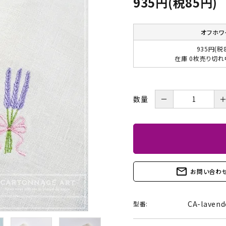
935円(税85円)
BOX・護美箱・キューブ
BOX
オフホワ
メガネケース
コンパクトミラー・メジャ
935円(税
在庫 0枚売り切
ー・モロッカンミラー
Lily light・ファイルBOX・
ツリー・ペルメル・フレー
バインダー・カレンダー
ム・クロック・オーナメント
－
数量
mail_outline
お問い合わ
CA-laven
型番: