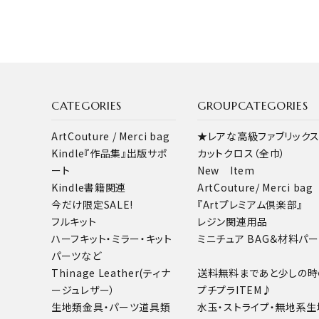
CATEGORIES
GROUPCATEGORIES
ArtCouture / Merci bag
★レアな高級ファブリック
Kindle『作品集』出版サポ
カットクロス（全巾）
ート
New Item
Kindle書籍関連
ArtCouture/ Merci bag
今だけ限定SALE!
『Artプレミアム倶楽部』
フルキット
レジン関連用品
ハーフキット・ミラー・キット
ミニチュア BAG＆材料パ
パーツなど
Thinage Leather(ティナ
送料無料まであと少しの時
ージュレザー）
プチプラITEM♪
生地類
金具・パーツ
道具類
水玉・ストライプ・無地系生