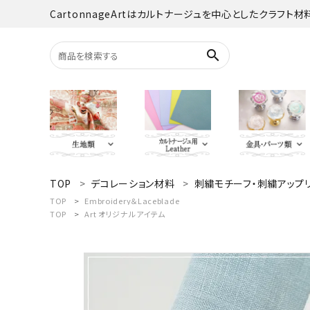
CartonnageArtはカルトナージュを中心としたクラフト
search
TOP
デコレーション材料
刺繍モチーフ・刺繍アップ
search
YUWA
Italian Leather
がま口・口
Carton
TOP
Embroidery＆Laceblade
TOP
Art オリジナルアイテム
TextilePantry
留め具・マグ
Moda 
ACCOUNT MENU
オーダーカット
ようこそ ゲスト 様
jolifleur
その他
アソー
ログイン
新規会員登録
Others（その他）