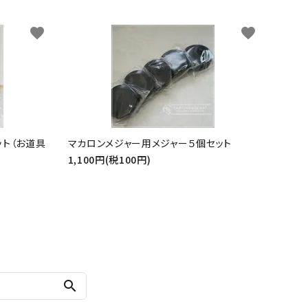
favorite
favorite
ット（お道具
マカロンメジャー用メジャー５個セット
1,100円(税100円)
search