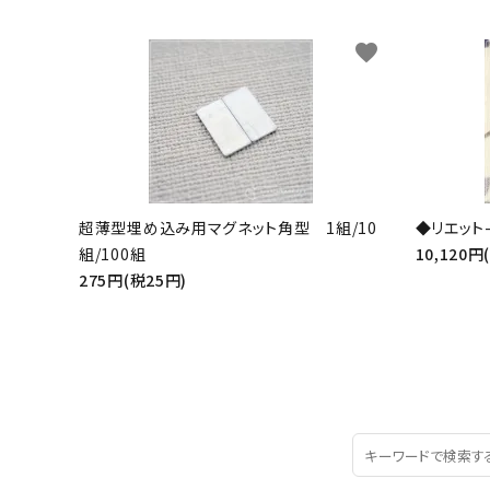
favorite
超薄型埋め込み用マグネット角型 1組/10
◆リエット-
組/100組
10,120円
275円(税25円)