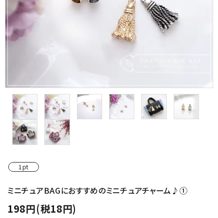
金具・パーツ類
フルキット
Jolipapier
デコレーション材料
道具類
基本材料
コンテンツ
1pt
グループ
ミニチュアBAGにおすすめのミニチュアチャーム♪①
198円(税18円)
ガイドライン