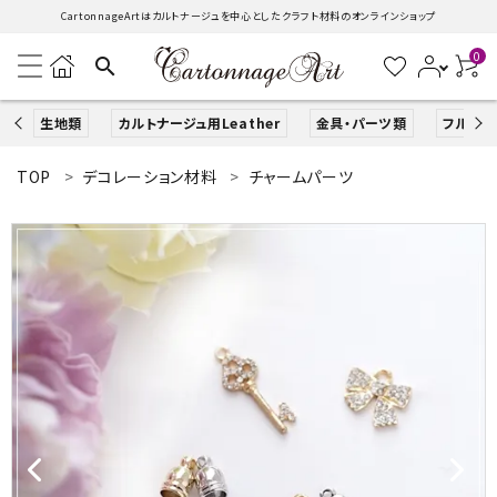
CartonnageArtはカルトナージュを中心としたクラフト材料のオンラインショップ
0
search
生地類
カルトナージュ用Leather
金具・パーツ類
フルキッ
TOP
デコレーション材料
チャームパーツ
search
ACCOUNT MENU
ようこそ ゲスト 様
ログイン
新規会員登録
生地類
カルトナージュLeather用