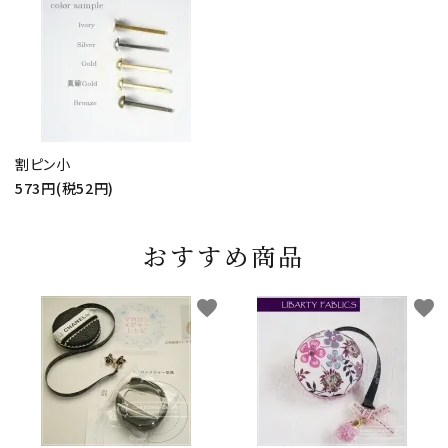
割ピン小
573円(税52円)
おすすめ商品
favorite
favorite