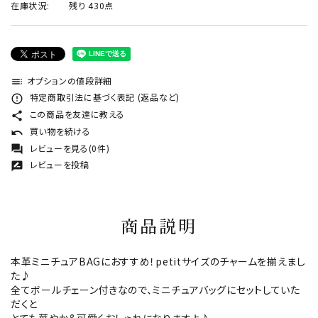
在庫状況:
残り 430点
オプションの値段詳細
toc
特定商取引法に基づく表記 (返品など)
error_outline
この商品を友達に教える
share
買い物を続ける
undo
レビューを見る(0件)
forum
レビューを投稿
rate_review
商品説明
本革ミニチュアBAGにおすすめ！petitサイズのチャームを揃えまし
た♪
全てボールチェーン付きなので、ミニチュアバッグにセットしていた
だくと