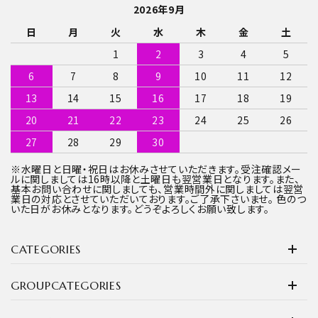
2026年9月
日
月
火
水
木
金
土
1
2
3
4
5
6
7
8
9
10
11
12
13
14
15
16
17
18
19
20
21
22
23
24
25
26
27
28
29
30
※水曜日と日曜・祝日はお休みさせていただきます。受注確認メー
ルに関しましては16時以降と土曜日も翌営業日となります。また、
基本お問い合わせに関しましても、営業時間外に関しましては翌営
業日の対応とさせていただいております。ご了承下さいませ。 色のつ
いた日がお休みとなります。どうぞよろしくお願い致します。
CATEGORIES
GROUPCATEGORIES