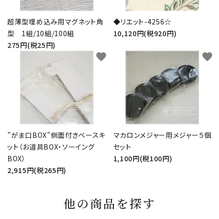
超薄型埋め込み用マグネット角
◆リエット-4256☆
型 1組/10組/100組
10,120円(税920円)
275円(税25円)
favorite
favorite
”がま口BOX”側面付きベースキ
マカロンメジャー用メジャー５個
ット（お道具BOX・ソーイング
セット
BOX）
1,100円(税100円)
2,915円(税265円)
他の商品を探す