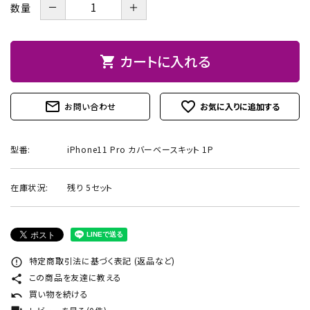
－
＋
数量
お問い合わせ
カートに入れる
shopping_cart
mail_outline
favorite_outline
お問い合わせ
型番:
iPhone11 Pro カバーベースキット 1P
在庫状況:
残り 5セット
特定商取引法に基づく表記 (返品など)
error_outline
この商品を友達に教える
share
買い物を続ける
undo