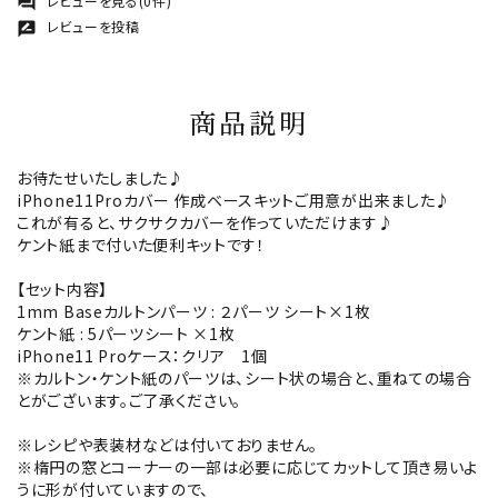
レビューを見る(0件)
forum
レビューを投稿
rate_review
商品説明
お待たせいたしました♪
iPhone11Proカバー 作成ベースキットご用意が出来ました♪
これが有ると、サクサクカバーを作っていただけます♪
ケント紙まで付いた便利キットです！
【セット内容】
1mm Baseカルトンパーツ : ２パーツ シート×1枚
ケント紙 : 5パーツシート ×1枚
iPhone11 Proケース：クリア 1個
※カルトン・ケント紙のパーツは、シート状の場合と、重ねての場合
とがございます。ご了承ください。
※レシピや表装材などは付いておりません。
※楕円の窓とコーナーの一部は必要に応じてカットして頂き易いよ
うに形が付いていますので、