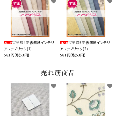
favorite
favorite
▽半額！高級無地インテリ
▽半額！高級無地インテリ
アファブリック(1)
アファブリック(2)
581円(税53円)
581円(税53円)
売れ筋商品
favorite
favorite