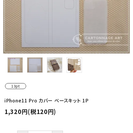
金具・パーツ類
フルキット
Jolipapier
デコレーション材料
道具類
基本材料
13pt
コンテンツ
iPhone11 Pro カバー ベースキット 1P
1,320円(税120円)
グループ
ガイドライン