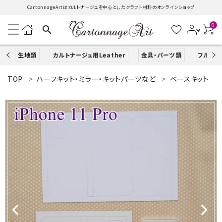
CartonnageArtはカルトナージュを中心としたクラフト材料のオンラインショップ
0
search
生地類
カルトナージュ用Leather
金具・パーツ類
フルキッ
TOP
ハーフキット・ミラー・キットパーツなど
ベースキット
search
ACCOUNT MENU
ようこそ ゲスト 様
ログイン
新規会員登録
生地類
カルトナージュLeather用