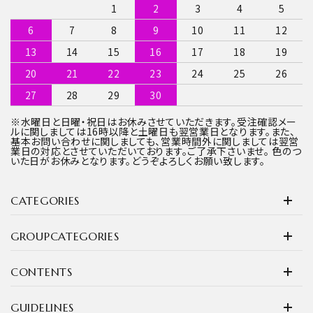
1
2
3
4
5
6
7
8
9
10
11
12
13
14
15
16
17
18
19
20
21
22
23
24
25
26
27
28
29
30
※水曜日と日曜・祝日はお休みさせていただきます。受注確認メー
ルに関しましては16時以降と土曜日も翌営業日となります。また、
基本お問い合わせに関しましても、営業時間外に関しましては翌営
業日の対応とさせていただいております。ご了承下さいませ。 色のつ
いた日がお休みとなります。どうぞよろしくお願い致します。
CATEGORIES
GROUPCATEGORIES
CONTENTS
GUIDELINES