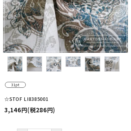
金具・パーツ類
フルキット
Jolipapier
デコレーション材料
道具類
基本材料
31pt
コンテンツ
☆STOF LI8385001
3,146円(税286円)
グループ
ガイドライン