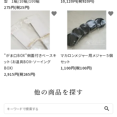
型 1組/10組/100組
10,120円(税920円)
275円(税25円)
favorite
favorite
”がま口BOX”側面付きベースキ
マカロンメジャー用メジャー５個
ット（お道具BOX・ソーイング
セット
BOX）
1,100円(税100円)
2,915円(税265円)
他の商品を探す
search