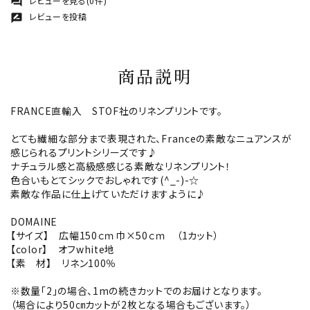
レビューを見る(0件)
forum
レビューを投稿
rate_review
商品説明
FRANCE直輸入 STOF社のリネンプリントです。
とても繊細な部分まで表現された、Franceの素敵なニュアンスが
感じられるプリントシリーズです♪
ナチュラル感と高級感感じる素敵なリネンプリント！
色合いもとてシックでおしゃれです(^_-)-☆
素敵な作品に仕上げていただけますように♪
DOMAINE
【サイズ】 広幅150ｃｍ巾×50ｃｍ （1カット）
【color】 オフwhite地
【素 材】 リネン100％
※数量「2」の場合、1mの続きカットでのお届けとなります。
（場合により50㎝カットが2枚となる場合もございます。）