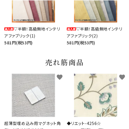
▽半額！高級無地インテリ
▽半額！高級無地インテリ
アファブリック(1)
アファブリック(2)
581円(税53円)
581円(税53円)
売れ筋商品
favorite
favorite
超薄型埋め込み用マグネット角
◆リエット-4256☆