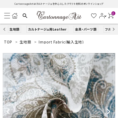
CartonnageArtはカルトナージュを中心としたクラフト材料のオンラインショップ
0
search
生地類
カルトナージュ用Leather
金具・パーツ類
フルキッ
TOP
生地類
Import Fabric(輸入生地)
search
ACCOUNT MENU
ようこそ ゲスト 様
ログイン
新規会員登録
生地類
カルトナージュLeather用