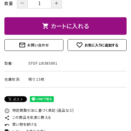
－
＋
数量
お問い合わせ
カートに入れる
shopping_cart
mail_outline
favorite_outline
お問い合わせ
型番:
STOF LI8385001
在庫状況:
残り 15枚
特定商取引法に基づく表記 (返品など)
error_outline
この商品を友達に教える
share
買い物を続ける
undo