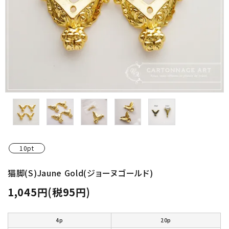
金具・パーツ類
フルキット
Jolipapier
デコレーション材料
道具類
基本材料
10pt
コンテンツ
猫脚(S)Jaune Gold(ジョーヌゴールド)
1,045円(税95円)
グループ
ガイドライン
4p
20p