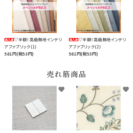
▽半額！高級無地インテリ
▽半額！高級無地インテリ
アファブリック(1)
アファブリック(2)
581円(税53円)
581円(税53円)
売れ筋商品
favorite
favorite