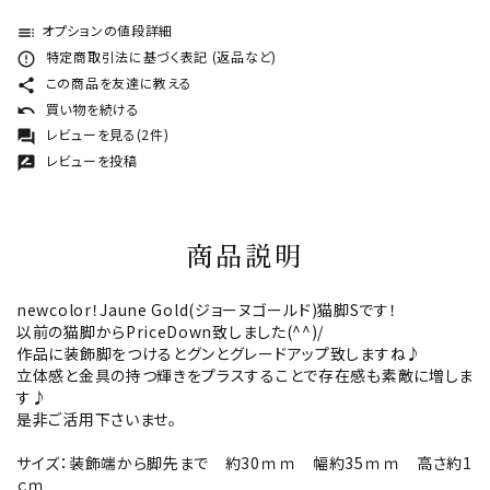
オプションの値段詳細
toc
特定商取引法に基づく表記 (返品など)
error_outline
この商品を友達に教える
share
買い物を続ける
undo
レビューを見る(2件)
forum
レビューを投稿
rate_review
商品説明
newcolor！Jaune Gold(ジョーヌゴールド)猫脚Sです！
以前の猫脚からPriceDown致しました(^^)/
作品に装飾脚をつけるとグンとグレードアップ致しますね♪
立体感と金具の持つ輝きをプラスすることで存在感も素敵に増しま
す♪
是非ご活用下さいませ。
サイズ：装飾端から脚先まで 約30ｍｍ 幅約35ｍｍ 高さ約1
ｃｍ