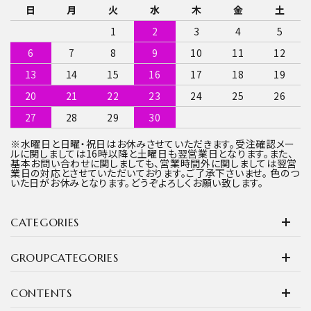
日
月
火
水
木
金
土
1
2
3
4
5
6
7
8
9
10
11
12
13
14
15
16
17
18
19
20
21
22
23
24
25
26
27
28
29
30
※水曜日と日曜・祝日はお休みさせていただきます。受注確認メー
ルに関しましては16時以降と土曜日も翌営業日となります。また、
基本お問い合わせに関しましても、営業時間外に関しましては翌営
業日の対応とさせていただいております。ご了承下さいませ。 色のつ
いた日がお休みとなります。どうぞよろしくお願い致します。
CATEGORIES
GROUPCATEGORIES
CONTENTS