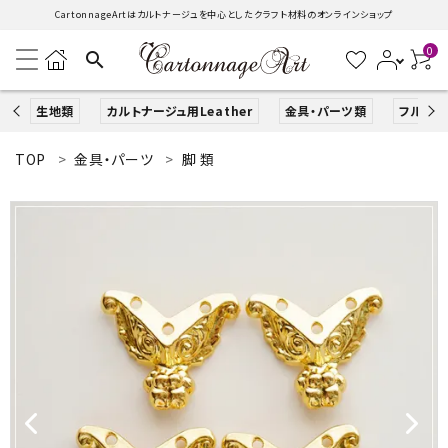
CartonnageArtはカルトナージュを中心としたクラフト材料のオンラインショップ
0
search
生地類
カルトナージュ用Leather
金具・パーツ類
フルキッ
TOP
金具・パーツ
脚 類
search
ACCOUNT MENU
ようこそ ゲスト 様
ログイン
新規会員登録
生地類
カルトナージュLeather用