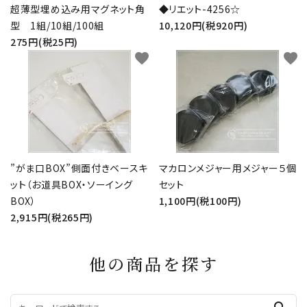
超薄型埋め込み用マグネット角
◆リエット-4256☆
型 1組/10組/100組
10,120円(税920円)
275円(税25円)
favorite
favorite
”がま口BOX”側面付きベースキ
マカロンメジャー用メジャー５個
ット（お道具BOX・ソーイング
セット
BOX）
1,100円(税100円)
2,915円(税265円)
他の商品を探す