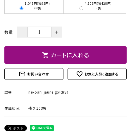
1,045円(税95円)
4,703円(税428円)
98袋
5袋
お問い合わせ
－
＋
数量
カートに入れる
shopping_cart
mail_outline
favorite_outline
お問い合わせ
型番:
nekoahi jaune gold(S）
在庫状況:
残り 103袋