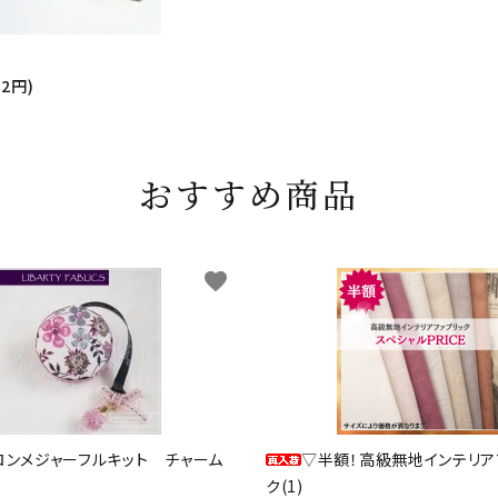
52円)
おすすめ商品
favorite
ロンメジャーフルキット チャーム
▽半額！高級無地インテリア
ク(1)