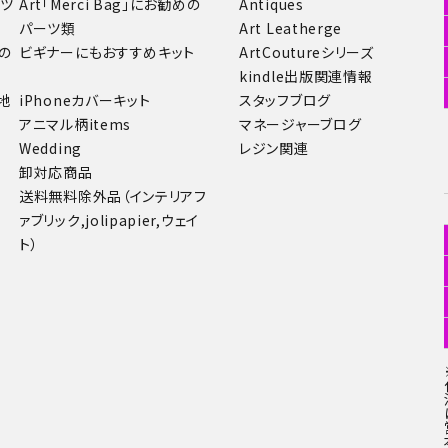
ーツ
Art「Merci Bag」にお勧めの
Antiques
パーツ類
Art Leatherge
の
ビギナーにもおすすめキット
ArtCoutureシリーズ
kindle出版関連情報
地
iPhoneカバーキット
スタッフブログ
アニマル柄items
マネージャーブログ
Wedding
レジン関連
卸対応商品
送料無料除外品（インテリアフ
ァブリック,jolipapier,ウェイ
ト）