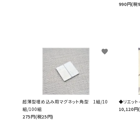
990円(税
favorite
超薄型埋め込み用マグネット角型 1組/10
◆リエット-
組/100組
10,120円
275円(税25円)