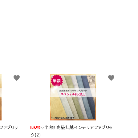
favorite
favorite
ファブリッ
▽半額！高級無地インテリアファブリッ
ク(2)