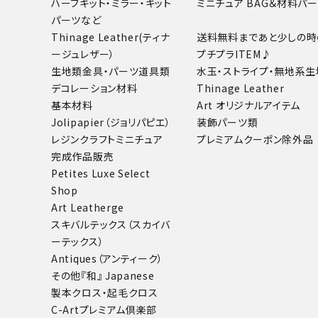
ハーフキット・ミラー・キット
ミニチュア BAG＆材料パ
パーツなど
Thinage Leather(ティナ
送料無料まであと少しの時
ージュレザー）
プチプラITEM♪
生地類
金具・パーツ
道具類
水玉・ストライプ・無地系生
デコレーション材料
Thinage Leather
基本材料
Art オリジナルアイテム
Jolipapier（ジョリパピエ）
装飾パーツ類
レジンクラフト
ミニチュア
プレミアムクーポン除外品
完成作品販売
Petites Luxe Select
Shop
Art Leatherge
スキバルテックス（スカイバ
ーテックス）
Antiques（アンティーク）
その他
『和』 Japanese
製本クロス・起毛クロス
C-Artプレミアム倶楽部