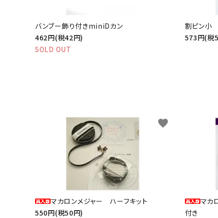
バンブー飾り付きminiDカン
割ピン小
462円(税42円)
573円(税
SOLD OUT
favorite
マカロンメジャー ハーフキット
マカ
550円(税50円)
付き