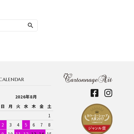
search
CALENDAR
2026年8月
日
月
火
水
木
金
土
1
2
3
4
5
6
7
8
9
10
11
12
13
14
15