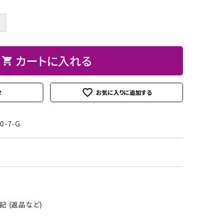
ト
ン、
ュ
紙
皮
ーパーBOX
Hand BOX
ード・レー
ザーフラ
紙・
ヘ
に
粘
シ
＋
ス類
ワー）
台
ラ、
お
着
ー
紙
モデ
す
テ
ル
iPhoneカバー
スマホショルダーバッグ・
デコレー
カメリア
アップリ
その他
類
ラー
す
ー
シ
カートに入れる
マカロンポーチ・ポーチ類
shopping_cart
ションパ
フラワー
ケ類
等
め
プ・
ー
ーツ
パスケース・ネームプレー
の
両
ト
weight（ウ
その
スタ
favorite_outline
せ
トホルダー・通帳ケース
糊
面
クレイモ
デコレー
ェイ
他
ータ
テ
チーフ
ションペ
ト）
ーお
ー
0-7-G
（Clay
ーパー
道
プ
Motif)
具セ
類
ット
接
着
剤・
 (返品など)
綿・