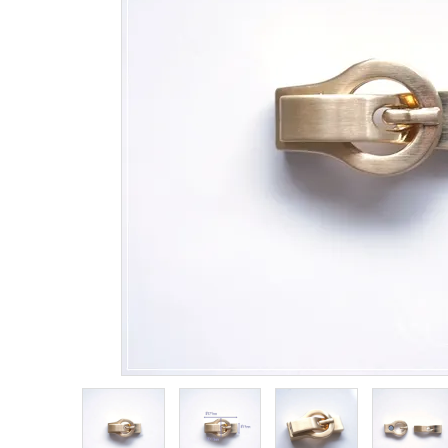
生地類
カルトナージュLeather用
金具・パーツ類
フルキット
Jolipapier
デコレーション材料
道具類
基本材料
コンテンツ