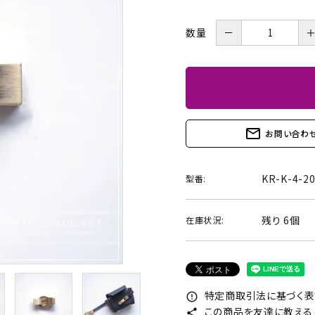
BOX・護美箱・キューブ
BOX
－
数量
メガネケース
コンパクトミラー・メジャ
ー・モロッカンミラー
Lily light・ファイルBOX・
ツリー・ペルメル・フレー
mail_outline
お問い合わ
バインダー・カレンダー
ム・クロック・オーナメント
KR-K-4-20
型番:
残り 6個
在庫状況:
特定商取引法に基づく表記
error_outline
この商品を友達に教える
share