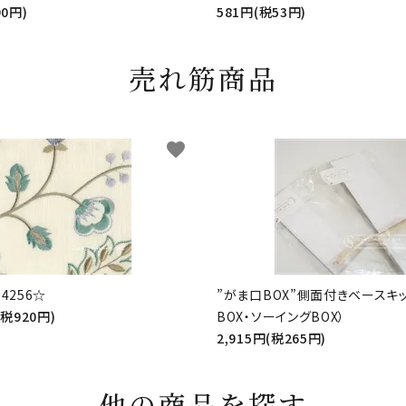
90円)
581円(税53円)
売れ筋商品
favorite
4256☆
”がま口BOX”側面付きベースキ
(税920円)
BOX・ソーイングBOX）
2,915円(税265円)