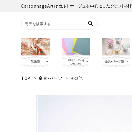
CartonnageArtはカルトナージュを中心としたクラフト
search
TOP
金具・パーツ
その他
search
YUWA
Italian Leather
がま口・口
Carton
TextilePantry
留め具・マグ
Moda 
ACCOUNT MENU
オーダーカット
ようこそ ゲスト 様
jolifleur
その他
アソー
ログイン
新規会員登録
Others（その他）