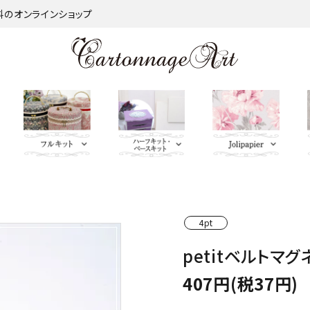
材料のオンラインショップ
金類
nageart Design
サロントレー・トレー類・バ
薄手 Leather
鋲 類
ミラー（鏡）
Import Fabric(輸入生地)
キーリング・イニシャルタ
無料お試しセッ
芦屋Marty L
キットパー
つ
インダー
グ・キーケース
ト・SALE品
む）
4pt
ネット
Fabric
ＢＡＧ持ち手
QUILT GATE
脚 
petitベルトマグ
キャニスター・バスケット
Leatherサンプル
その他
パニエ・ボンボニエール・
レッド・オレン
トセット
SOULEIADO
ダイヤモンドハート
ジ・イエロー系
407円(税37円)
ミニチュアBAG
がま口BOX・ラデュレ