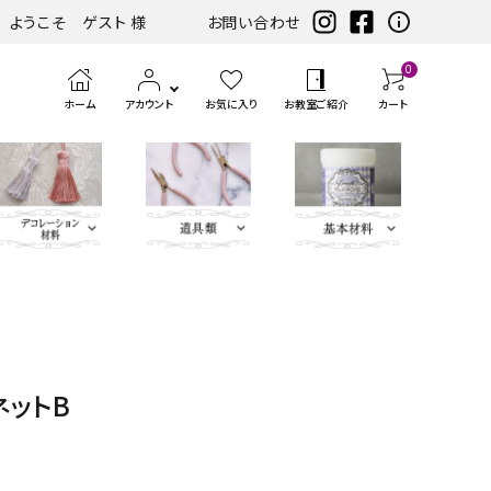
ようこそ ゲスト 様
お問い合わせ
0
ホーム
アカウント
お気に入り
お教室ご紹介
カート
eather（エコレザー含
ツ
まみ類
エンボス
ホワイト・アイ
扇子・袱紗・ルージュケー
LIBERTY FABRICS
ベースキット
刺繍モチ
ハサ
ブラック・グレ
ミニサイズレザー＆アソートセット
持ち手
ポン
アイロン
チェスト・ドレッサー
ハーフキット（レシピ
カ
筆、
ピンク・パープ
カ
ボタン類
水
定
ス
パーツ
ボリー系
ス・ピアス
ーフ・刺
ミ・
ー系
チ・
転写シー
付カルトンセット）
ル
刷
ル系
ル
貼
規
ラ
類
松尾捺染
カラビナ・カン類
繍アップ
カッ
パン
ル
ト
毛、
ト
り
（ゲ
イ
ネットB
ベージュ・ブラ
ディフューザー・マット・コ
ブルー・グリー
カードケース・名刺入れ
トリム
リケ
ター
チ類
ン・
エン
ナ
テ
ー
サ
インテリアファブリックス
ウン系
ースター・フラワーベース
ン系
類
ケ
ボス
ー
ー
ジ）
ー
リボン・ト
Leather
チャーム
タッセル
ン
ペ
ジ
プ・
類
合
ティッシュBOX・ロールペ
バニティバッグ・トランク・
リム・ブレ
Flower（レ
パーツ
類