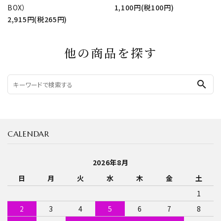
BOX）
1,100円(税100円)
2,915円(税265円)
他の商品を探す
search
CALENDAR
2026年8月
日
月
火
水
木
金
土
1
2
3
4
5
6
7
8