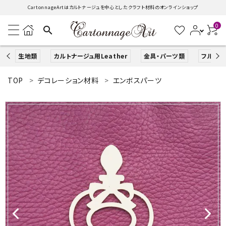
CartonnageArtはカルトナージュを中心としたクラフト材料のオンラインショップ
0
search
生地類
カルトナージュ用Leather
金具・パーツ類
フルキッ
TOP
デコレーション材料
エンボスパーツ
search
ACCOUNT MENU
ようこそ ゲスト 様
ログイン
新規会員登録
生地類
カルトナージュLeather用