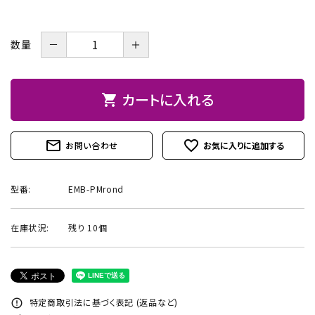
お問い合わせ
－
＋
数量
カートに入れる
shopping_cart
mail_outline
favorite_outline
お問い合わせ
型番:
EMB-PMrond
在庫状況:
残り 10個
特定商取引法に基づく表記 (返品など)
error_outline