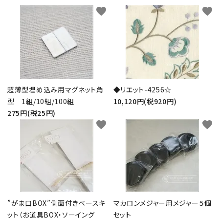
favorite
favorite
超薄型埋め込み用マグネット角
◆リエット-4256☆
型 1組/10組/100組
10,120円(税920円)
275円(税25円)
favorite
favorite
”がま口BOX”側面付きベースキ
マカロンメジャー用メジャー５個
ット（お道具BOX・ソーイング
セット