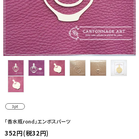
金具・パーツ類
フルキット
Jolipapier
デコレーション材料
道具類
基本材料
コンテンツ
3pt
グループ
「香水瓶rond」エンボスパーツ
352円(税32円)
ガイドライン