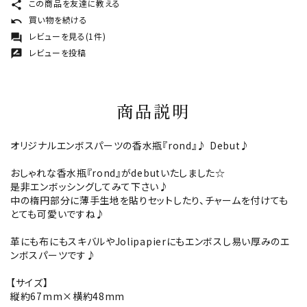
この商品を友達に教える
share
買い物を続ける
undo
レビューを見る(1件)
forum
レビューを投稿
rate_review
商品説明
オリジナルエンボスパーツの香水瓶『rond』♪ Debut♪
おしゃれな香水瓶『rond』がdebutいたしました☆
是非エンボッシングしてみて下さい♪
中の楕円部分に薄手生地を貼りセットしたり、チャームを付けても
とても可愛いですね♪
革にも布にもスキバルやJolipapierにもエンボスし易い厚みのエ
ンボスパーツです♪
【サイズ】
縦約67mm×横約48mm