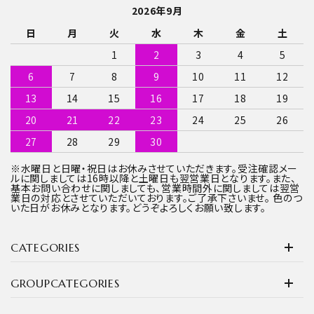
2026年9月
日
月
火
水
木
金
土
1
2
3
4
5
6
7
8
9
10
11
12
13
14
15
16
17
18
19
20
21
22
23
24
25
26
27
28
29
30
※水曜日と日曜・祝日はお休みさせていただきます。受注確認メー
ルに関しましては16時以降と土曜日も翌営業日となります。また、
基本お問い合わせに関しましても、営業時間外に関しましては翌営
業日の対応とさせていただいております。ご了承下さいませ。 色のつ
いた日がお休みとなります。どうぞよろしくお願い致します。
CATEGORIES
GROUPCATEGORIES