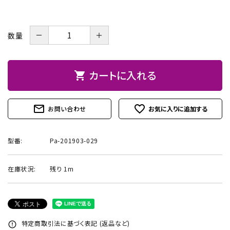
お問い合わせ
－
＋
数量
カートに入れる
shopping_cart
mail_outline
favorite_outline
お問い合わせ
型番:
Pa-201903-029
在庫状況:
残り 1m
特定商取引法に基づく表記 (返品など)
error_outline