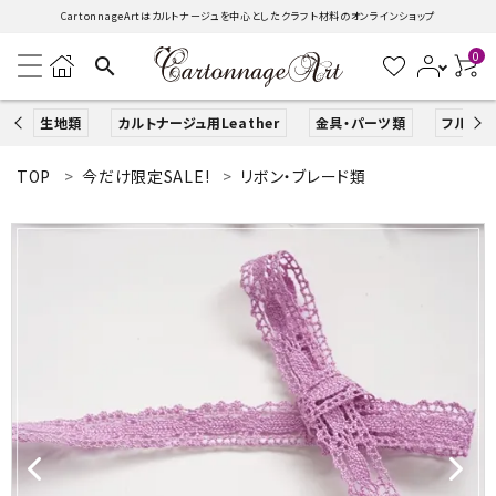
CartonnageArtはカルトナージュを中心としたクラフト材料のオンラインショップ
0
search
生地類
カルトナージュ用Leather
金具・パーツ類
フルキッ
TOP
今だけ限定SALE!
リボン・ブレード類
search
ACCOUNT MENU
ようこそ ゲスト 様
ログイン
新規会員登録
生地類
カルトナージュLeather用