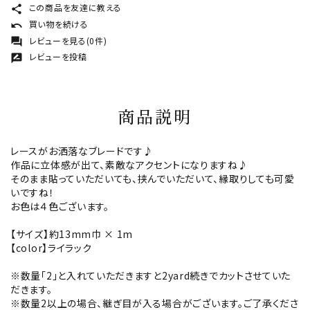
この商品を友達に教える
share
買い物を続ける
undo
レビューを見る(0件)
forum
レビューを投稿
rate_review
商品説明
レースがお洒落なブレードです♪
作品に立体感が出て、素敵なアクセントになりますね♪
そのまま貼っていただいても、挟んでいただいて、縁取りしても可愛
いですね！
お色は４色ございます。
【サイズ】約13mm巾 × 1m
【color】ライラック
※数量「2」と入れていただきますと2yard続きでカットさせていた
だきます。
※数量2以上の場合、継ぎ目が入る場合がございます。ご了承くださ