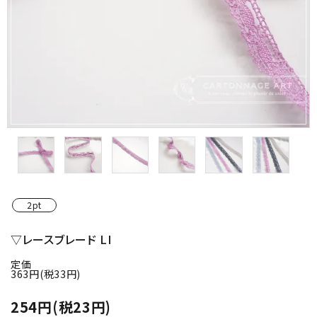
金具・パーツ類
フルキット
Jolipapier
デコレーション材料
道具類
基本材料
2pt
コンテンツ
▽レースブレード LI
定価
グループ
363円(税33円)
ガイドライン
254円(税23円)