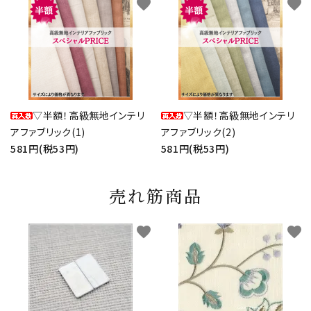
favorite
favorite
▽半額！高級無地インテリ
▽半額！高級無地インテリ
アファブリック(1)
アファブリック(2)
581円(税53円)
581円(税53円)
売れ筋商品
favorite
favorite