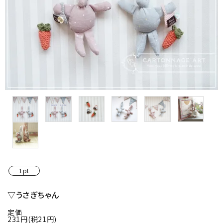
金具・パーツ類
フルキット
Jolipapier
デコレーション材料
道具類
基本材料
コンテンツ
1pt
グループ
▽うさぎちゃん
定価
ガイドライン
231円(税21円)