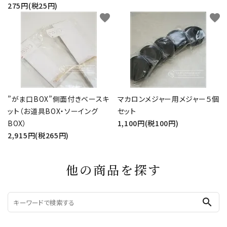
275円(税25円)
favorite
favorite
”がま口BOX”側面付きベースキ
マカロンメジャー用メジャー５個
ット（お道具BOX・ソーイング
セット
BOX）
1,100円(税100円)
2,915円(税265円)
他の商品を探す
search