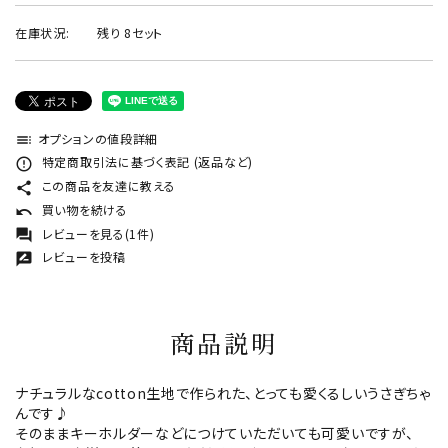
在庫状況:
残り 8セット
オプションの値段詳細
toc
特定商取引法に基づく表記 (返品など)
error_outline
この商品を友達に教える
share
買い物を続ける
undo
レビューを見る(1件)
forum
レビューを投稿
rate_review
商品説明
ナチュラルなcotton生地で作られた、とっても愛くるしいうさぎちゃ
んです♪
そのままキーホルダーなどにつけていただいても可愛いですが、