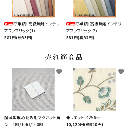
▽半額！高級無地インテリ
▽半額！高級無地インテリ
アファブリック(1)
アファブリック(2)
581円(税53円)
581円(税53円)
売れ筋商品
favorite
favorite
超薄型埋め込み用マグネット角
◆リエット-4256☆
型 1組/10組/100組
10,120円(税920円)