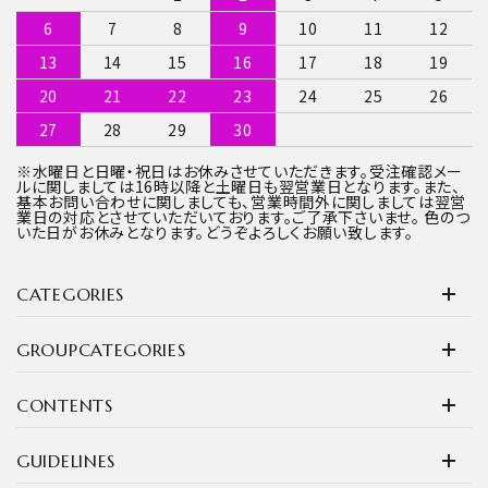
6
7
8
9
10
11
12
13
14
15
16
17
18
19
20
21
22
23
24
25
26
27
28
29
30
※水曜日と日曜・祝日はお休みさせていただきます。受注確認メー
ルに関しましては16時以降と土曜日も翌営業日となります。また、
基本お問い合わせに関しましても、営業時間外に関しましては翌営
業日の対応とさせていただいております。ご了承下さいませ。 色のつ
いた日がお休みとなります。どうぞよろしくお願い致します。
CATEGORIES
GROUPCATEGORIES
CONTENTS
GUIDELINES