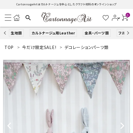
CartonnageArtはカルトナージュを中心としたクラフト材料のオンラインショップ
0
search
生地類
カルトナージュ用Leather
金具・パーツ類
フルキッ
TOP
今だけ限定SALE!
デコレーションパーツ類
search
ACCOUNT MENU
ようこそ ゲスト 様
ログイン
新規会員登録
生地類
カルトナージュLeather用