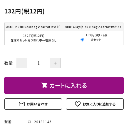
お問い合わせ
132円(税12円)
Ash Pink（blueのbagとcarrot付き♪）
Blue Glay（pinkのbagとcarrot付き♪）
132円(税12円)
132円(税12円)
8セット
在庫 0セット売り切れ中→在庫なし
－
＋
数量
カートに入れる
shopping_cart
mail_outline
favorite_outline
お問い合わせ
型番:
CH-20181145