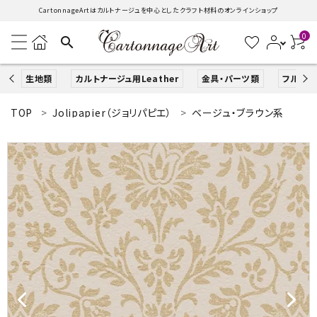
CartonnageArtはカルトナージュを中心としたクラフト材料のオンラインショップ
0
search
生地類
カルトナージュ用Leather
金具・パーツ類
フルキッ
TOP
Jolipapier（ジョリパピエ）
ベージュ・ブラウン系
search
ACCOUNT MENU
ようこそ ゲスト 様
ログイン
新規会員登録
生地類
カルトナージュLeather用