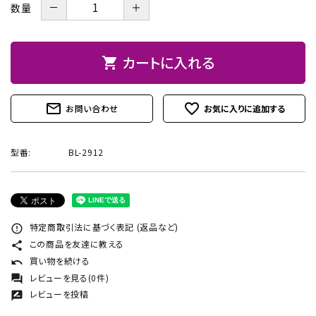
－
＋
数量
お問い合わせ
カートに入れる
shopping_cart
mail_outline
favorite_outline
お問い合わせ
型番:
BL-2912
特定商取引法に基づく表記 (返品など)
error_outline
この商品を友達に教える
share
買い物を続ける
undo
レビューを見る(0件)
forum
レビューを投稿
rate_review