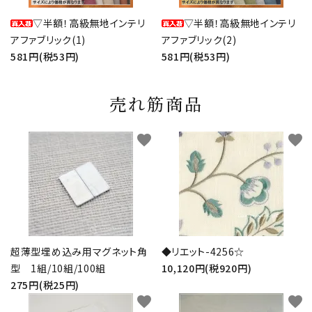
▽半額！高級無地インテリ
▽半額！高級無地インテリ
アファブリック(1)
アファブリック(2)
581円(税53円)
581円(税53円)
売れ筋商品
favorite
favorite
超薄型埋め込み用マグネット角
◆リエット-4256☆
型 1組/10組/100組
10,120円(税920円)
275円(税25円)
favorite
favorite