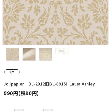
金具・パーツ類
フルキット
Jolipapier
デコレーション材料
道具類
基本材料
9pt
コンテンツ
Jolipapier BL-2912旧BL-8915） Laura Ashley
990円(税90円)
グループ
ガイドライン