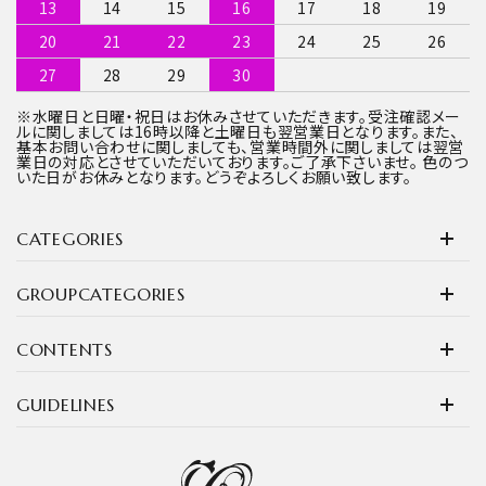
13
14
15
16
17
18
19
20
21
22
23
24
25
26
27
28
29
30
※水曜日と日曜・祝日はお休みさせていただきます。受注確認メー
ルに関しましては16時以降と土曜日も翌営業日となります。また、
基本お問い合わせに関しましても、営業時間外に関しましては翌営
業日の対応とさせていただいております。ご了承下さいませ。 色のつ
いた日がお休みとなります。どうぞよろしくお願い致します。
CATEGORIES
GROUPCATEGORIES
CONTENTS
GUIDELINES