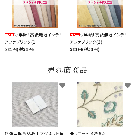
▽半額！高級無地インテリ
▽半額！高級無地インテリ
アファブリック(1)
アファブリック(2)
581円(税53円)
581円(税53円)
売れ筋商品
favorite
favorite
超薄型埋め込み用マグネット角
◆リエット-4256☆