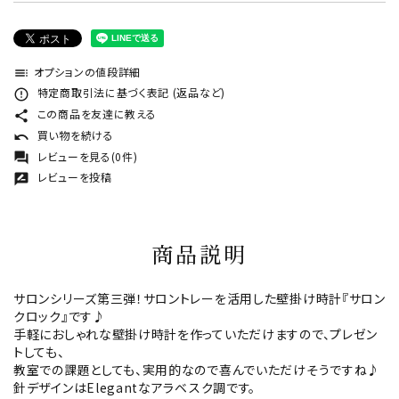
オプションの値段詳細
toc
特定商取引法に基づく表記 (返品など)
error_outline
この商品を友達に教える
share
買い物を続ける
undo
レビューを見る(0件)
forum
レビューを投稿
rate_review
商品説明
サロンシリーズ第三弾！サロントレーを活用した壁掛け時計『サロン
クロック』です♪
手軽におしゃれな壁掛け時計を作っていただけますので、プレゼン
トしても、
教室での課題としても、実用的なので喜んでいただけそうですね♪
針デザインはElegantなアラベスク調です。