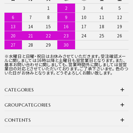
1
2
3
4
5
6
7
8
9
10
11
12
13
14
15
16
17
18
19
20
21
22
23
24
25
26
27
28
29
30
※水曜日と日曜・祝日はお休みさせていただきます。受注確認メー
ルに関しましては16時以降と土曜日も翌営業日となります。また、
基本お問い合わせに関しましても、営業時間外に関しましては翌営
業日の対応とさせていただいております。ご了承下さいませ。 色のつ
いた日がお休みとなります。どうぞよろしくお願い致します。
CATEGORIES
GROUPCATEGORIES
CONTENTS