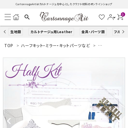
CartonnageArtはカルトナージュを中心としたクラフト材料のオンラインショップ
0
search
生地類
カルトナージュ用Leather
金具・パーツ類
フルキッ
TOP
ハーフキット・ミラー・キットパーツなど
ハーフキット（レ
search
ACCOUNT MENU
ようこそ ゲスト 様
ログイン
新規会員登録
生地類
カルトナージュLeather用