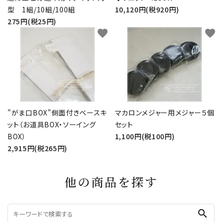
型 1組/10組/100組
10,120円(税920円)
275円(税25円)
favorite
favorite
”がま口BOX”側面付きベースキ
マカロンメジャー用メジャー５個
ット（お道具BOX・ソーイング
セット
BOX）
1,100円(税100円)
2,915円(税265円)
他の商品を探す
search