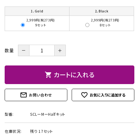
お問い合わせ
1．Gold
2．Black
2,999円(税273円)
2,999円(税273円)
9セット
8セット
－
＋
数量
カートに入れる
shopping_cart
mail_outline
favorite_outline
お問い合わせ
型番:
SCLーMーHalfキット
在庫状況:
残り 17セット