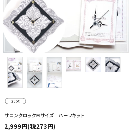
金具・パーツ類
フルキット
Jolipapier
デコレーション材料
道具類
基本材料
コンテンツ
29pt
グループ
サロンクロックMサイズ ハーフキット
2,999円(税273円)
ガイドライン