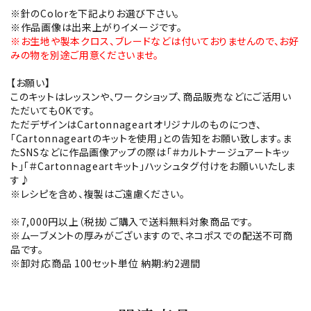
※針のColorを下記よりお選び下さい。
※作品画像は出来上がりイメージです。
※お生地や製本クロス、ブレードなどは付いておりませんので、お好
みの物を別途ご用意くださいませ。
【お願い】
このキットはレッスンや、ワークショップ、商品販売などにご活用い
ただいてもOKです。
ただデザインはCartonnageartオリジナルのものにつき、
「Cartonnageartのキットを使用」との告知をお願い致します。ま
たSNSなどに作品画像アップの際は「＃カルトナージュアートキッ
ト」「＃Cartonnageartキット」ハッシュタグ付けをお願いいたしま
す♪
※レシピを含め、複製はご遠慮ください。
※7,000円以上（税抜）ご購入で送料無料対象商品です。
※ムーブメントの厚みがございますので、ネコポスでの配送不可商
品です。
※卸対応商品 100セット単位 納期:約2週間