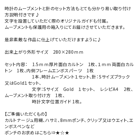
時計のムーブメントと針のセット方法もとても分かり易い取り付け
方説明付きです♪
文字を設置していただく際のオリジナルガイドも付属。
ムーブメントも保護用の箱入りにてお届けさせていただきます。
是非素敵な作品に仕上げていただけますように♪
出来上がり外形サイズ 280×280ｍｍ
セット内容： 1.5ｍｍ厚片面白カルトン 1枚、１ｍｍ両面白カル
トン 1枚、内側フレームエンボスパーツ 1枚
1本、時計ムーブメント１セット、針：Sサイズブラック
又はGold１セット、
文字：Sサイズ Gold １セット、 レシピA４ 2枚、
ムーブメント取り付け方 1枚、
時計文字位置ガイド 1枚。
【ご準備いただくもの】
カルトナージュ用糊、ハサミ、8mmポンチ、クリップ又はウエィト、エ
ンボスペンなど
ポンチのお求めはこちら⇒
★☆★