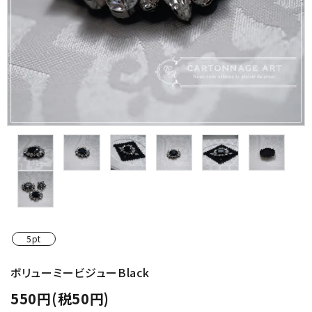
金具・パーツ類
フルキット
Jolipapier
デコレーション材料
道具類
基本材料
コンテンツ
5pt
グループ
ボリューミービジューBlack
550円(税50円)
ガイドライン