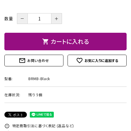
お問い合わせ
－
＋
数量
カートに入れる
shopping_cart
mail_outline
favorite_outline
お問い合わせ
型番:
BRMB-Black
在庫状況:
残り 5個
特定商取引法に基づく表記 (返品など)
error_outline