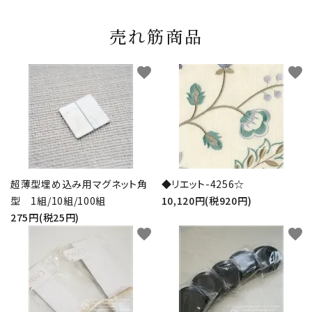
売れ筋商品
favorite
favorite
超薄型埋め込み用マグネット角
◆リエット-4256☆
型 1組/10組/100組
10,120円(税920円)
275円(税25円)
favorite
favorite