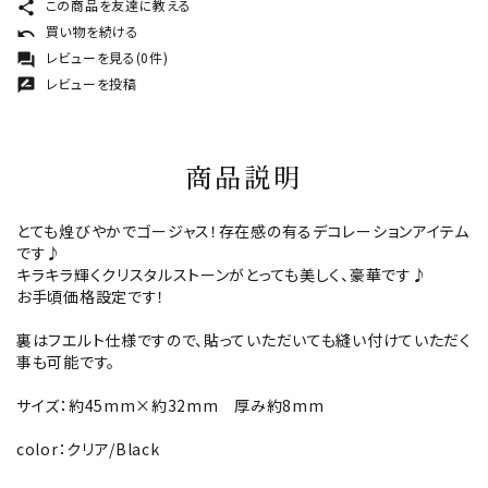
この商品を友達に教える
share
買い物を続ける
undo
レビューを見る(0件)
forum
レビューを投稿
rate_review
商品説明
とても煌びやかでゴージャス！存在感の有るデコレーションアイテム
です♪
キラキラ輝くクリスタルストーンがとっても美しく、豪華です♪
お手頃価格設定です！
裏はフエルト仕様ですので、貼っていただいても縫い付けていただく
事も可能です。
サイズ：約45mm×約32mm 厚み約8mm
color：クリア/Black