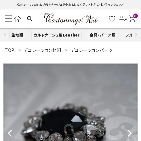
CartonnageArtはカルトナージュを中心としたクラフト材料のオンラインショップ
0
search
生地類
カルトナージュ用Leather
金具・パーツ類
フルキッ
TOP
デコレーション材料
デコレーションパーツ
search
ACCOUNT MENU
ようこそ ゲスト 様
ログイン
新規会員登録
生地類
カルトナージュLeather用