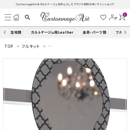
CartonnageArtはカルトナージュを中心としたクラフト材料のオンラインショップ
0
search
生地類
カルトナージュ用Leather
金具・パーツ類
フルキッ
TOP
フルキット
コンパクトミラー・メジャー・モロッカンミラー
search
ACCOUNT MENU
ようこそ ゲスト 様
ログイン
新規会員登録
生地類
カルトナージュLeather用