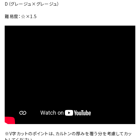
D（グレージュ×グレージュ）
難易度：☆×1.5
※V字カットのポイントは、カルトンの厚みを覆う分を考慮してカッ
トしてください.