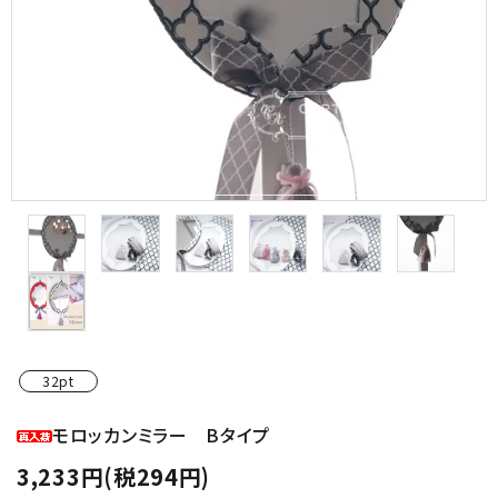
金具・パーツ類
フルキット
Jolipapier
デコレーション材料
道具類
基本材料
コンテンツ
32pt
グループ
モロッカンミラー Bタイプ
3,233円(税294円)
ガイドライン