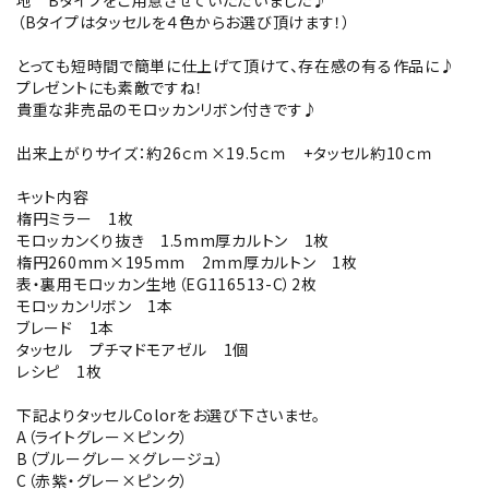
地 Bタイプをご用意させていただいました♪
（Bタイプはタッセルを４色からお選び頂けます！）
とっても短時間で簡単に仕上げて頂けて、存在感の有る作品に♪
プレゼントにも素敵ですね！
貴重な非売品のモロッカンリボン付きです♪
出来上がりサイズ：約26ｃｍ×19.5ｃｍ +タッセル約10ｃｍ
キット内容
楕円ミラー 1枚
モロッカンくり抜き 1.5mm厚カルトン 1枚
楕円260mm×195mm 2mm厚カルトン 1枚
表・裏用モロッカン生地（EG116513-C）2枚
モロッカンリボン 1本
ブレード 1本
タッセル プチマドモアゼル 1個
レシピ 1枚
下記よりタッセルColorをお選び下さいませ。
A（ライトグレー×ピンク）
B（ブルーグレー×グレージュ）
C（赤紫・グレー×ピンク）