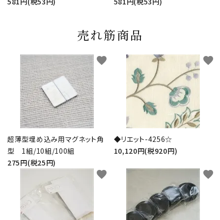
581円(税53円)
581円(税53円)
売れ筋商品
favorite
favorite
超薄型埋め込み用マグネット角
◆リエット-4256☆
型 1組/10組/100組
10,120円(税920円)
275円(税25円)
favorite
favorite