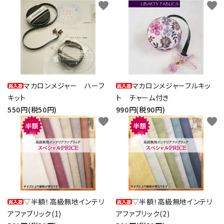
favorite
favorite
マカロンメジャー ハーフ
マカロンメジャーフルキッ
キット
ト チャーム付き
550円(税50円)
990円(税90円)
favorite
favorite
▽半額！高級無地インテリ
▽半額！高級無地インテリ
アファブリック(1)
アファブリック(2)