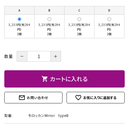
お問い合わせ
A
B
C
D
3,233円(税294
3,233円(税294
3,233円(税294
3,233円(税294
円)
円)
円)
円)
2個
2個
2個
2個
－
＋
数量
カートに入れる
shopping_cart
mail_outline
favorite_outline
お問い合わせ
型番:
モロッカンMirror typeB