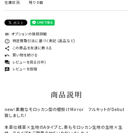
在庫状況:
残り 8個
オプションの値段詳細
toc
特定商取引法に基づく表記 (返品など)
error_outline
この商品を友達に教える
share
買い物を続ける
undo
レビューを見る(0件)
forum
レビューを投稿
rate_review
商品説明
new！素敵なモロッカン型の壁掛けMirror フルキットがDebut
致しました！
本革仕様革×生地のAタイプと、表もモロッカン生地の生地×生