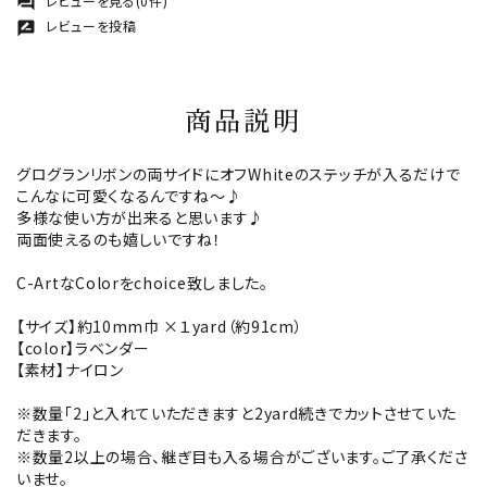
レビューを見る(0件)
forum
レビューを投稿
rate_review
商品説明
グログランリボンの両サイドにオフWhiteのステッチが入るだけで
こんなに可愛くなるんですね～♪
多様な使い方が出来ると思います♪
両面使えるのも嬉しいですね！
C-ArtなColorをchoice致しました。
【サイズ】約10mm巾 ×１yard（約91cm）
【color】ラベンダー
【素材】ナイロン
※数量「2」と入れていただきますと2yard続きでカットさせていた
だきます。
※数量2以上の場合、継ぎ目も入る場合がございます。ご了承くださ
いませ。