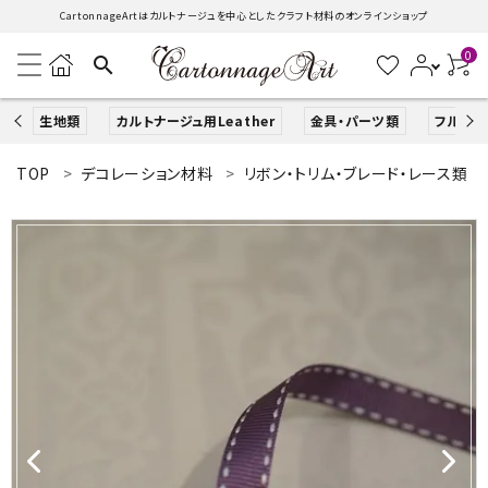
CartonnageArtはカルトナージュを中心としたクラフト材料のオンラインショップ
0
search
生地類
カルトナージュ用Leather
金具・パーツ類
フルキッ
TOP
デコレーション材料
リボン・トリム・ブレード・レース類
search
ACCOUNT MENU
ようこそ ゲスト 様
ログイン
新規会員登録
生地類
カルトナージュLeather用