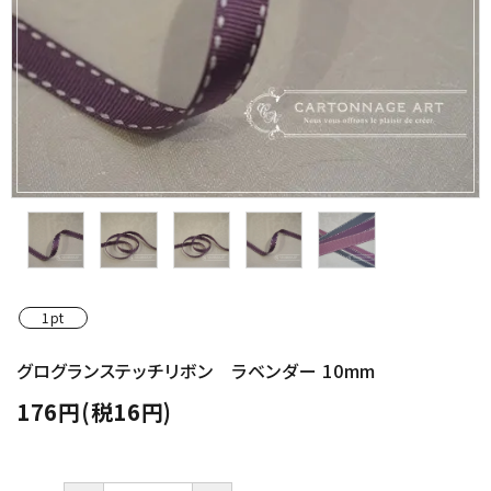
金具・パーツ類
フルキット
Jolipapier
デコレーション材料
道具類
基本材料
1pt
コンテンツ
グログランステッチリボン ラベンダー 10mm
176円(税16円)
グループ
ガイドライン