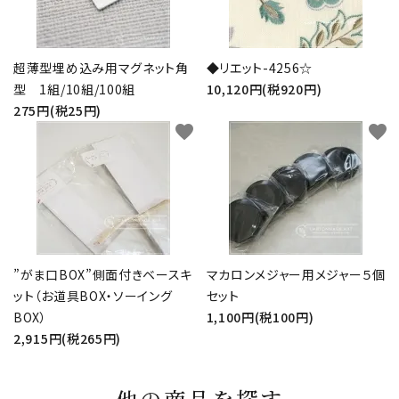
超薄型埋め込み用マグネット角
◆リエット-4256☆
型 1組/10組/100組
10,120円(税920円)
275円(税25円)
favorite
favorite
”がま口BOX”側面付きベースキ
マカロンメジャー用メジャー５個
ット（お道具BOX・ソーイング
セット
BOX）
1,100円(税100円)
2,915円(税265円)