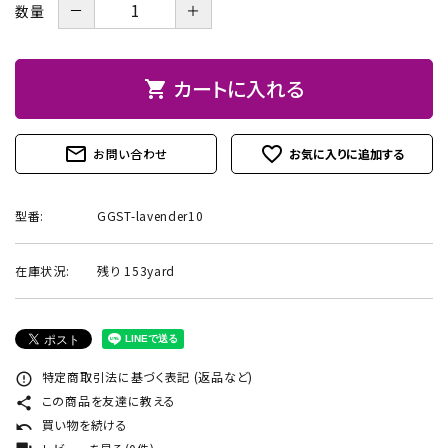
－
＋
数量
お問い合わせ
カートに入れる
shopping_cart
mail_outline
favorite_outline
お問い合わせ
型番:
GGST-lavender10
在庫状況:
残り 153yard
特定商取引法に基づく表記 (返品など)
error_outline
この商品を友達に教える
share
買い物を続ける
undo