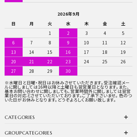
2026年9月
日
月
火
水
木
金
土
1
2
3
4
5
6
7
8
9
10
11
12
13
14
15
16
17
18
19
20
21
22
23
24
25
26
27
28
29
30
※水曜日と日曜・祝日はお休みさせていただきます。受注確認メー
ルに関しましては16時以降と土曜日も翌営業日となります。また、
基本お問い合わせに関しましても、営業時間外に関しましては翌営
業日の対応とさせていただいております。ご了承下さいませ。 色のつ
いた日がお休みとなります。どうぞよろしくお願い致します。
CATEGORIES
GROUPCATEGORIES