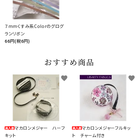
７mmくすみ系Colorのグログ
ランリボン
66円(税6円)
おすすめ商品
favorite
favorite
マカロンメジャー ハーフ
マカロンメジャーフルキッ
キット
ト チャーム付き