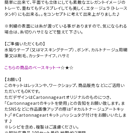
簡単に出来て、平面でも立体にしても素敵なエレガントイメージの
トレーで、重ねてもディスプレイしても美しく、エタ―ジュラ（トレース
タンド）にも出来る。。をコンセプトに考えて出来上がりました♪
※刺繍の表面には糸が渡っている事がありますので、気になられる
場合は、糸切りハサミなどで整えて下さい。
【ご準備いただくもの】
水貼りテープ（又はマスキングテープ）、ボンド、カルトナージュ用糊
筆又は刷毛、カッターナイフ、ハサミ
こちらの商品のベースキット→
☆★☆
【お願い】
このキットはレッスンや、ワークショップ、商品販売などにご活用い
ただいてもOKです。
ただデザインはCartonnageartオリジナルのものにつき、
「Cartonnageartのキットを使用」との告知をお願い致します。ま
たSNSなどに作品画像アップの際は「＃カルトナージュアートキッ
ト」「＃Cartonnageartキット」ハッシュタグ付けをお願いいたしま
す♪
※レシピを含め、複製はご遠慮ください。
※卸対応商品 100セット単位 納期:約2週間