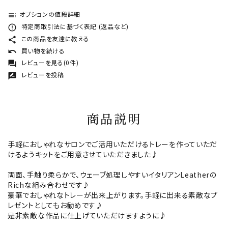
オプションの値段詳細
toc
特定商取引法に基づく表記 (返品など)
error_outline
この商品を友達に教える
share
買い物を続ける
undo
レビューを見る(0件)
forum
レビューを投稿
rate_review
商品説明
手軽におしゃれなサロンでご活用いただけるトレーを作っていただ
けるようキットをご用意させていただきました♪
両面、手触り柔らかで、ウェーブ処理しやすいイタリアンLeatherの
Richな組み合わせです♪
豪華でおしゃれなトレーが出来上がります。手軽に出来る素敵なプ
レゼントとしてもお勧めです♪
是非素敵な作品に仕上げていただけますように♪