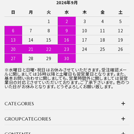
2026年9月
日
月
火
水
木
金
土
1
2
3
4
5
6
7
8
9
10
11
12
13
14
15
16
17
18
19
20
21
22
23
24
25
26
27
28
29
30
※水曜日と日曜・祝日はお休みさせていただきます。受注確認メー
ルに関しましては16時以降と土曜日も翌営業日となります。また、
基本お問い合わせに関しましても、営業時間外に関しましては翌営
業日の対応とさせていただいております。ご了承下さいませ。 色のつ
いた日がお休みとなります。どうぞよろしくお願い致します。
CATEGORIES
GROUPCATEGORIES
CONTENTS