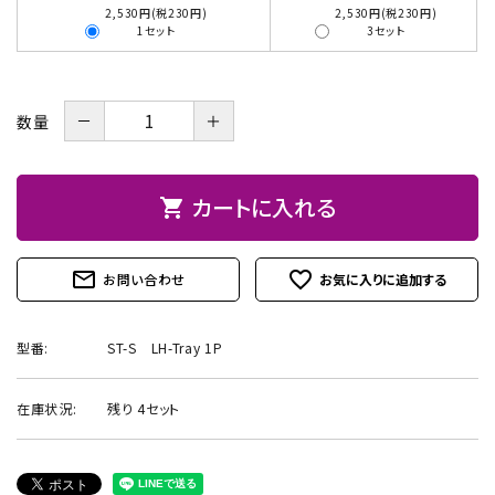
2,530円(税230円)
2,530円(税230円)
1セット
3セット
お問い合わせ
－
＋
数量
カートに入れる
shopping_cart
mail_outline
favorite_outline
お問い合わせ
型番:
ST-S LH-Tray 1P
在庫状況:
残り 4セット