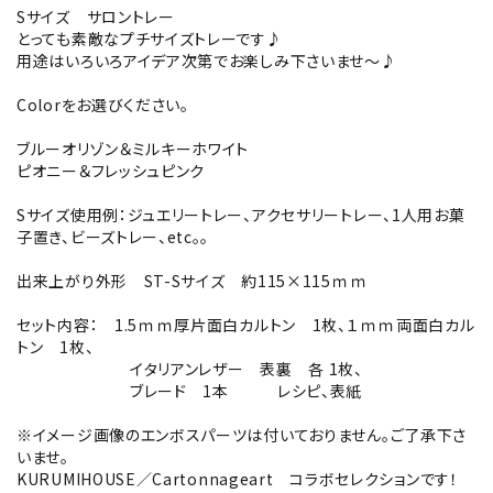
Sサイズ サロントレー
とっても素敵なプチサイズトレーです♪
用途はいろいろアイデア次第でお楽しみ下さいませ～♪
Colorをお選びください。
ブルーオリゾン＆ミルキーホワイト
ピオニー＆フレッシュピンク
Sサイズ使用例：ジュエリートレー、アクセサリートレー、1人用お菓
子置き、ビーズトレー、etc。。
出来上がり外形 ST-Sサイズ 約115×115ｍｍ
セット内容： 1.5ｍｍ厚片面白カルトン 1枚、１ｍｍ両面白カル
トン 1枚、
イタリアンレザー 表裏 各 1枚、
ブレード 1本 レシピ、表紙
※イメージ画像のエンボスパーツは付いておりません。ご了承下さ
いませ。
KURUMIHOUSE／Cartonnageart コラボセレクションです！