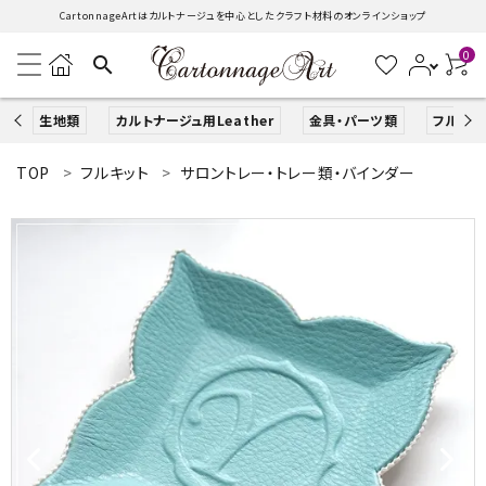
CartonnageArtはカルトナージュを中心としたクラフト材料のオンラインショップ
0
search
生地類
カルトナージュ用Leather
金具・パーツ類
フルキッ
TOP
フルキット
サロントレー・トレー類・バインダー
search
ACCOUNT MENU
ようこそ ゲスト 様
ログイン
新規会員登録
生地類
カルトナージュLeather用