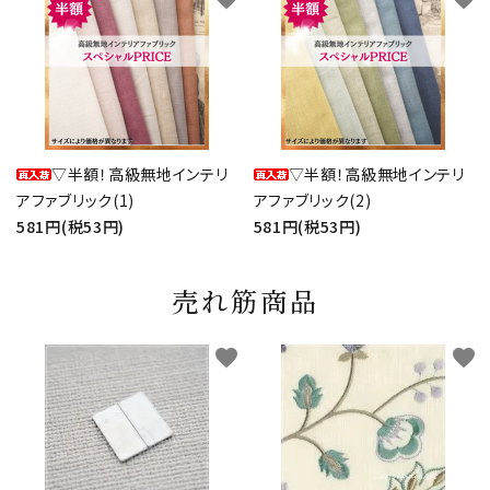
▽半額！高級無地インテリ
▽半額！高級無地インテリ
アファブリック(1)
アファブリック(2)
581円(税53円)
581円(税53円)
売れ筋商品
favorite
favorite