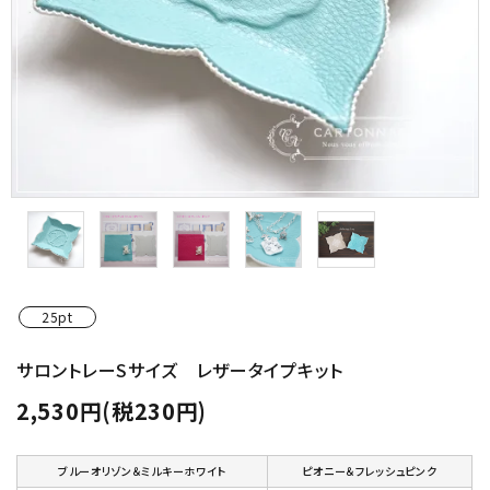
金具・パーツ類
フルキット
Jolipapier
デコレーション材料
道具類
基本材料
25pt
コンテンツ
サロントレーSサイズ レザータイプキット
2,530円(税230円)
グループ
ガイドライン
ブルーオリゾン＆ミルキーホワイト
ピオニー＆フレッシュピンク