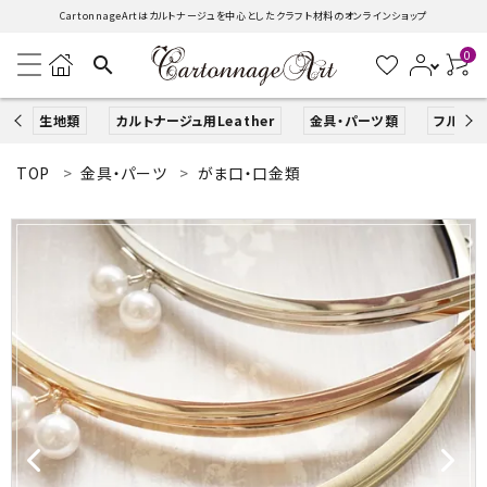
CartonnageArtはカルトナージュを中心としたクラフト材料のオンラインショップ
0
search
生地類
カルトナージュ用Leather
金具・パーツ類
フルキッ
TOP
金具・パーツ
がま口・口金類
search
ACCOUNT MENU
ようこそ ゲスト 様
ログイン
新規会員登録
生地類
カルトナージュLeather用