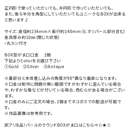
正円形で使っていただいても、半円形で作っていただいても、
また、後ろ半分を角型にしていただいてもユニークなBOXが出来る
と思います♪
サイズ：直径約234mm×奥行約140mm（ヒネリパール部分含む）
金具厚み約10㎜（閉じた状態）
・丸カン付き
BOX型がま口口金 1個
下記よりColorをお選び下さい
①Gold ②Silver ③Antique
※蓋部分と本体差し込みの角度が90°異なり垂直になります。
※口金は制作に問題の無い範囲ですがわずかに歪んでいる場合
や、わずかな傷などが付いている場合、色むらがある場合がござい
ます。
※口金のみにご注文の場合、2個までネコポスでの配送が可能で
す。
※作品画像は参考例です。
訳アリB品！パールのラウンドBOXがま口はこちら⇒
☆★☆