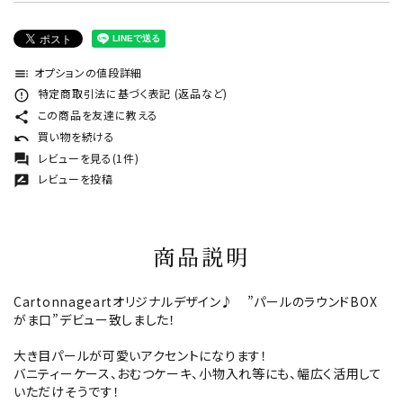
オプションの値段詳細
toc
特定商取引法に基づく表記 (返品など)
error_outline
この商品を友達に教える
share
買い物を続ける
undo
レビューを見る(1件)
forum
レビューを投稿
rate_review
商品説明
Cartonnageartオリジナルデザイン♪ ”パールのラウンドBOX
がま口”デビュー致しました！
大き目パールが可愛いアクセントになります！
バニティーケース、おむつケーキ、小物入れ等にも、幅広く活用して
いただけそうです！