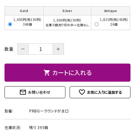
お問い合わせ
Gold
Silver
Antique
1,650円(税150円)
1,815円(税165円)
1,650円(税150円)
369個
26個
在庫 0個売り切れ中→在庫なし
－
＋
数量
カートに入れる
shopping_cart
mail_outline
favorite_outline
お問い合わせ
型番:
PRBGーラウンドがま口
在庫状況:
残り 395個