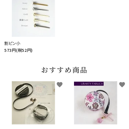
割ピン小
573円(税52円)
おすすめ商品
favorite
favorite