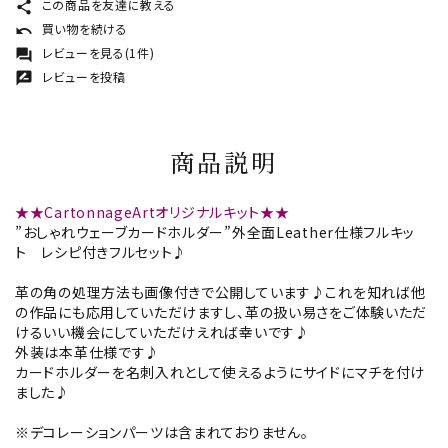
この商品を友達に教える
share
買い物を続ける
undo
レビューを見る(1件)
forum
レビューを投稿
rate_review
商品説明
★★CartonnageArtオリジナルキット★★
”おしゃれウェーブカードホルダー”外全面Leather仕様フルキッ
ト レシピ付きフルセット♪
革の角の処理方法も画像付きで公開しています♪これを知れば他
の作品にも応用していただけますし、革の扱い易さをご体験いただ
けるいい機会にしていただけえれば幸いです♪
外装は本革仕様です♪
カードホルダーを名刺入れとして使えるようにサイドにマチを付け
ました♪
※デコレーションパーツは含まれておりません。