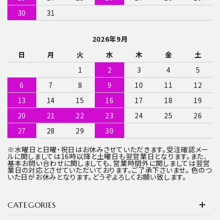
30
31
2026年9月
日
月
火
水
木
金
土
1
2
3
4
5
6
7
8
9
10
11
12
13
14
15
16
17
18
19
20
21
22
23
24
25
26
27
28
29
30
※水曜日と日曜・祝日はお休みさせていただきます。受注確認メー
ルに関しましては16時以降と土曜日も翌営業日となります。また、
基本お問い合わせに関しましても、営業時間外に関しましては翌営
業日の対応とさせていただいております。ご了承下さいませ。 色のつ
いた日がお休みとなります。どうぞよろしくお願い致します。
CATEGORIES