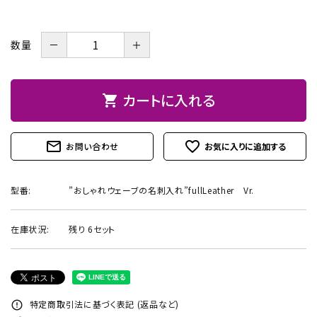
お問い合わせ
－
＋
数量
カートに入れる
shopping_cart
mail_outline
favorite_outline
お問い合わせ
型番:
”おしゃれウェーブの名刺入れ”fullLeather Vr.
在庫状況:
残り 6セット
特定商取引法に基づく表記 (返品など)
error_outline