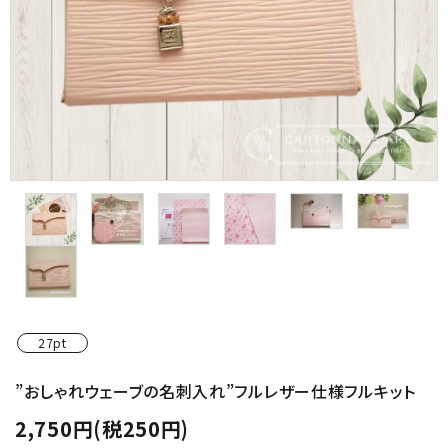
金具・パーツ類
フルキット
Jolipapier
デコレーション材料
道具類
基本材料
コンテンツ
27pt
グループ
”おしゃれウェーブの名刺入れ”フルレザー仕様フルキット
2,750円(税250円)
ガイドライン