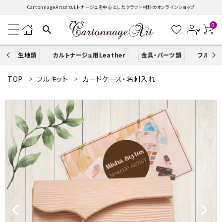
CartonnageArtはカルトナージュを中心としたクラフト材料のオンラインショップ
0
search
生地類
カルトナージュ用Leather
金具・パーツ類
フルキッ
TOP
フルキット
カードケース・名刺入れ
search
ACCOUNT MENU
ようこそ ゲスト 様
ログイン
新規会員登録
生地類
カルトナージュLeather用