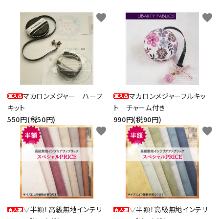
favorite
favorite
マカロンメジャー ハーフ
マカロンメジャーフルキッ
キット
ト チャーム付き
550円(税50円)
990円(税90円)
favorite
favorite
▽半額！高級無地インテリ
▽半額！高級無地インテリ