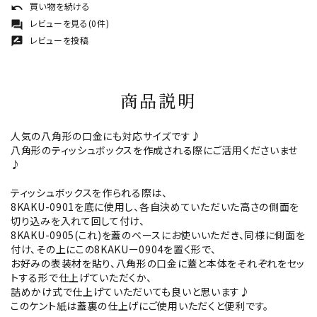
買い物を続ける
undo
レビューを見る(0件)
forum
レビューを投稿
rate_review
商品説明
人気の八角形の口金にも対応サイズです♪
八角形のティッシュボックスを作成される際にご活用くださいませ
♪
ティッシュボックスを作られる際は、
8KAKU-0901を底に使用し、各自決めていただいた高さの側面を
切り込みを入れて回して付け、
8KAKU-0905(これ)を蓋のベースにお使いいただき、同様に側面を
付け、その上にこの8KAKUー0904を置く形で、
お好みの表装材を貼り、八角形の口金に蓋と本体をそれぞれをセッ
トする形で仕上げていただくか、
詰めかけ式で仕上げていただいても良いと思います♪
このケント紙は蓋裏の仕上げにご使用いただくと便利です。