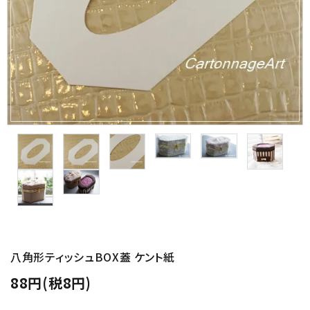
金具・パーツ類
フルキット
Jolipapier
デコレーション材料
道具類
基本材料
コンテンツ
八角形ティッシュBOX蓋 ケント紙
グループ
88円(税8円)
ガイドライン