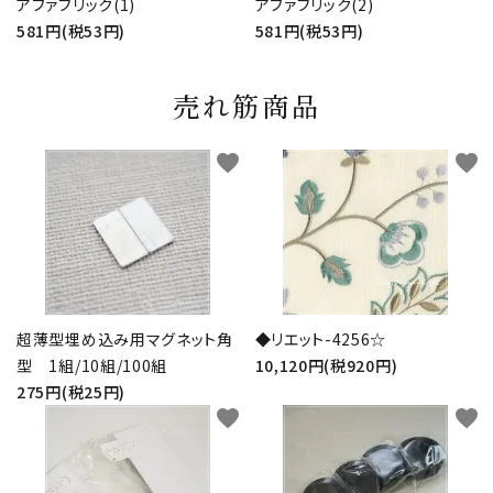
アファブリック(1)
アファブリック(2)
581円(税53円)
581円(税53円)
売れ筋商品
favorite
favorite
超薄型埋め込み用マグネット角
◆リエット-4256☆
型 1組/10組/100組
10,120円(税920円)
275円(税25円)
favorite
favorite