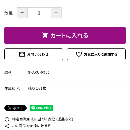
お問い合わせ
－
＋
数量
カートに入れる
shopping_cart
mail_outline
favorite_outline
お問い合わせ
型番:
8KAKU-0906
在庫状況:
残り 161枚
特定商取引法に基づく表記 (返品など)
error_outline
この商品を友達に教える
share