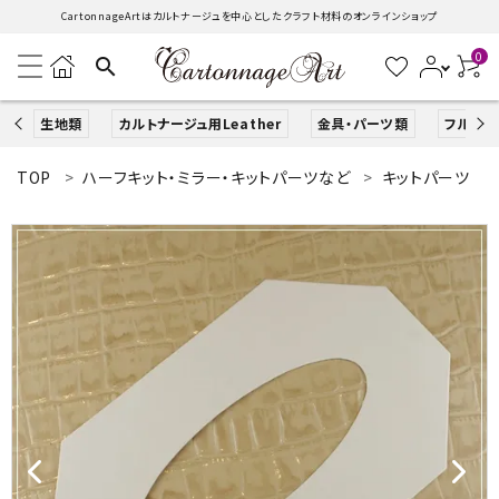
CartonnageArtはカルトナージュを中心としたクラフト材料のオンラインショップ
0
search
生地類
カルトナージュ用Leather
金具・パーツ類
フルキッ
TOP
ハーフキット・ミラー・キットパーツなど
キットパーツ
search
ACCOUNT MENU
ようこそ ゲスト 様
ログイン
新規会員登録
生地類
カルトナージュLeather用