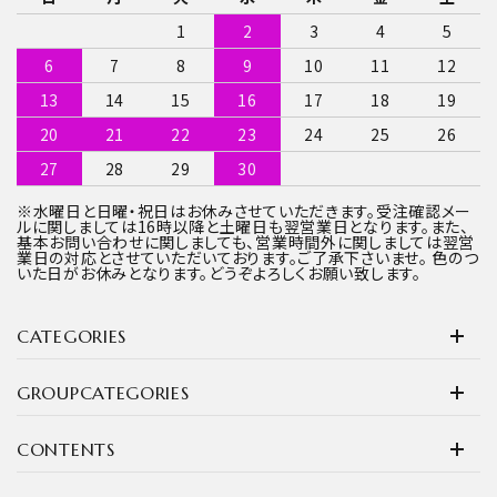
1
2
3
4
5
6
7
8
9
10
11
12
13
14
15
16
17
18
19
20
21
22
23
24
25
26
27
28
29
30
※水曜日と日曜・祝日はお休みさせていただきます。受注確認メー
ルに関しましては16時以降と土曜日も翌営業日となります。また、
基本お問い合わせに関しましても、営業時間外に関しましては翌営
業日の対応とさせていただいております。ご了承下さいませ。 色のつ
いた日がお休みとなります。どうぞよろしくお願い致します。
CATEGORIES
GROUPCATEGORIES
CONTENTS