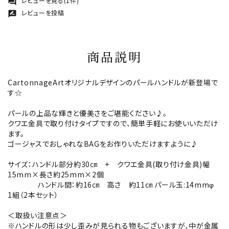
レビューを見る(1件)
forum
レビューを投稿
rate_review
商品説明
CartonnageArtオリジナルデザインのパールハンドルが新登場で
す☆
パールの上品な輝きと優美さをご堪能ください♪。
クワエ金具で取り付けタイプですので、簡単手軽にお使いいただけ
ます。
ゴージャスでおしゃれなBAGをお作りいただけますように♪
サイズ：ハンドル部分約30㎝ + クワエ金具(取り付け金具)幅
15mm×長さ約25mm×2個
ハンドル間：約16㎝ 高さ 約11㎝ パール玉:14mmφ
1組（2本セット）
＜取扱い注意点＞
※ハンドルの形は少し歪みが見られる物もございますが、中が金属