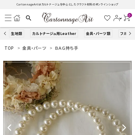
CartonnageArtはカルトナージュを中心としたクラフト材料のオンラインショップ
0
search
生地類
カルトナージュ用Leather
金具・パーツ類
フルキッ
TOP
金具・パーツ
ＢＡＧ持ち手
search
ACCOUNT MENU
ようこそ ゲスト 様
ログイン
新規会員登録
生地類
カルトナージュLeather用