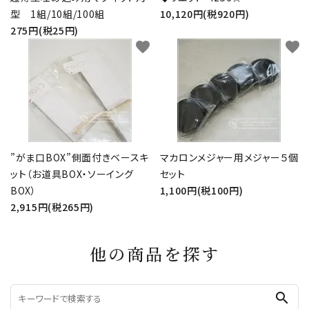
型 1組/10組/100組
10,120円(税920円)
275円(税25円)
favorite
favorite
”がま口BOX”側面付きベースキ
マカロンメジャー用メジャー５個
ット（お道具BOX・ソーイング
セット
BOX）
1,100円(税100円)
2,915円(税265円)
他の商品を探す
search