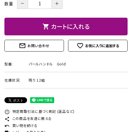
－
＋
数量
お問い合わせ
カートに入れる
shopping_cart
mail_outline
favorite_outline
お問い合わせ
型番:
パールハンドル Gold
在庫状況:
残り 12組
特定商取引法に基づく表記 (返品など)
error_outline
この商品を友達に教える
share
買い物を続ける
undo