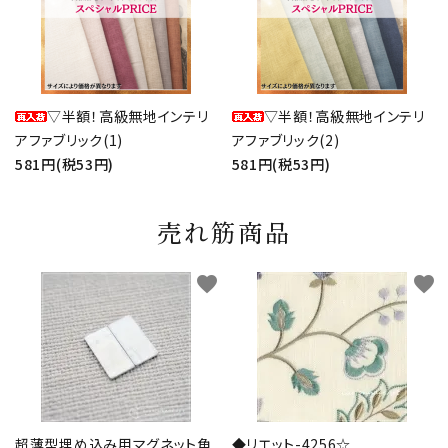
▽半額！高級無地インテリ
▽半額！高級無地インテリ
アファブリック(1)
アファブリック(2)
581円(税53円)
581円(税53円)
売れ筋商品
favorite
favorite
超薄型埋め込み用マグネット角
◆リエット-4256☆