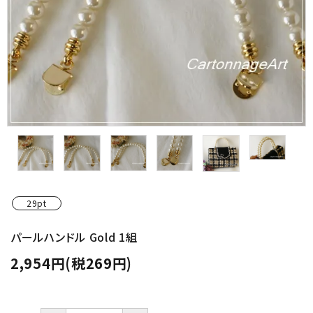
金具・パーツ類
フルキット
Jolipapier
デコレーション材料
道具類
基本材料
29pt
コンテンツ
パールハンドル Gold 1組
2,954円(税269円)
グループ
ガイドライン