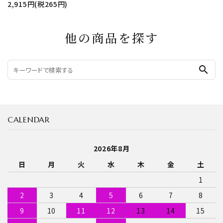
2,915円(税265円)
他の商品を探す
search
CALENDAR
2026年8月
日
月
火
水
木
金
土
1
2
3
4
5
6
7
8
9
10
11
12
13
14
15