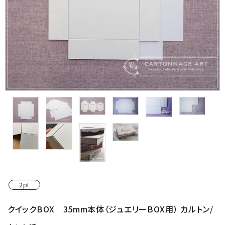
金具・パーツ類
フルキット
Jolipapier
デコレーション材料
道具類
基本材料
コンテンツ
2pt
グループ
クイックBOX 35mm本体（ジュエリーBOX用） カルトン/
ガイドライン