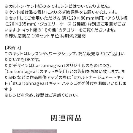
※カルトン・ケント紙のみです。レシピはついておりません。
※ケント紙は貼る素材により必ず微調整をお願いいたします。
※セットしてご使用いただける 鏡（120×80mm楕円）・アクリル板
（120×185mm）・ジュエリーケース（2種類）は別途ご用意がござ
います♪ キット類の"その他"カテゴリーをご覧くださいませ。
※卸対応商品 100セット単位 納期:約2週間
【お願い】
このキットはレッスンや、ワークショップ、商品販売などにご活用い
ただいてもOKです。
ただデザインはCartonnageartオリジナルのものにつき、
「Cartonnageartのキットを使用」との告知をお願い致します。ま
たSNSなどに作品画像アップの際は「＃カルトナージュアートキッ
ト」「＃Cartonnageartキット」ハッシュタグ付けをお願いいたしま
す♪
※レシピを含め、複製はご遠慮ください。
関連商品