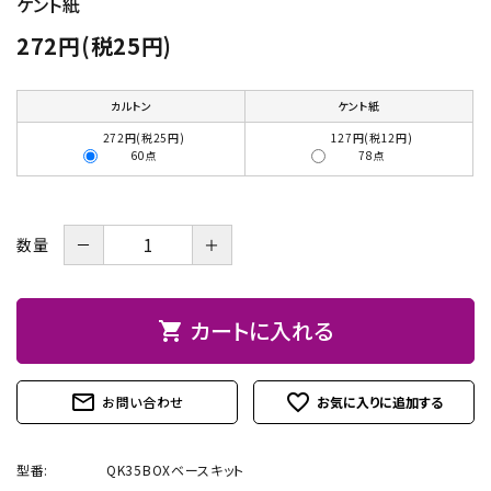
ケント紙
お問い合わせ
272円(税25円)
カルトン
ケント紙
272円(税25円)
127円(税12円)
60点
78点
－
＋
数量
カートに入れる
shopping_cart
mail_outline
favorite_outline
お問い合わせ
型番:
QK35BOXベースキット