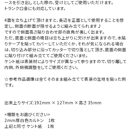
ースを引き出しとした際の、受けとしてご使用いただけます。
トランク口金にも対応しています。
4面を立ち上げて頂けますと、長辺を正面として使用することを想
定し、側面の断面が隠せるように組み立てられます♪
ですので側面高さ貼り合わせ部の直角が美しく出ます。
ただ、底面と側面の境目は立ち上がりに欠けが出来ますので、水貼
りテープを貼ってカバーしていただくか、それが気になられる場合
は、切り込み部分に沿ってカッターで切り落として頂き、底面の側面
に貼り付けて組み立ててご使用くださいませ。
ケント紙は表装材によりサイズが異なって参りますので、切り離して
内側、外側微調整をしてご使用ください。
☆参考作品画像は全てそのまま組み立てて表装の生地を貼った例
です。
出来上りサイズ:192mm × 127mm ×高さ 35mm
<種類をお選びください>
2mm厚白色カルトン 1枚
上記と同寸 ケント紙 1枚