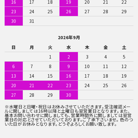
16
17
18
19
20
21
22
23
24
25
26
27
28
29
30
31
2026年9月
日
月
火
水
木
金
土
1
2
3
4
5
6
7
8
9
10
11
12
13
14
15
16
17
18
19
20
21
22
23
24
25
26
27
28
29
30
※水曜日と日曜・祝日はお休みさせていただきます。受注確認メー
ルに関しましては16時以降と土曜日も翌営業日となります。また、
基本お問い合わせに関しましても、営業時間外に関しましては翌営
業日の対応とさせていただいております。ご了承下さいませ。 色のつ
いた日がお休みとなります。どうぞよろしくお願い致します。