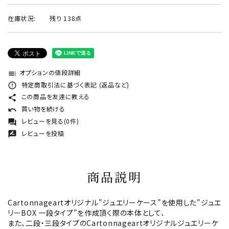
在庫状況:
残り 138点
オプションの値段詳細
toc
特定商取引法に基づく表記 (返品など)
error_outline
この商品を友達に教える
share
買い物を続ける
undo
レビューを見る(0件)
forum
レビューを投稿
rate_review
商品説明
Cartonnageartオリジナル"ジュエリーケース"を使用した"ジュエ
リーBOX 一段タイプ"を作成頂く際の本体として、
また、二段・三段タイプのCartonnageartオリジナルジュエリーケ