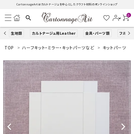
CartonnageArtはカルトナージュを中心としたクラフト材料のオンラインショップ
0
search
生地類
カルトナージュ用Leather
金具・パーツ類
フルキッ
TOP
ハーフキット・ミラー・キットパーツなど
キットパーツ
search
ACCOUNT MENU
ようこそ ゲスト 様
ログイン
新規会員登録
生地類
カルトナージュLeather用