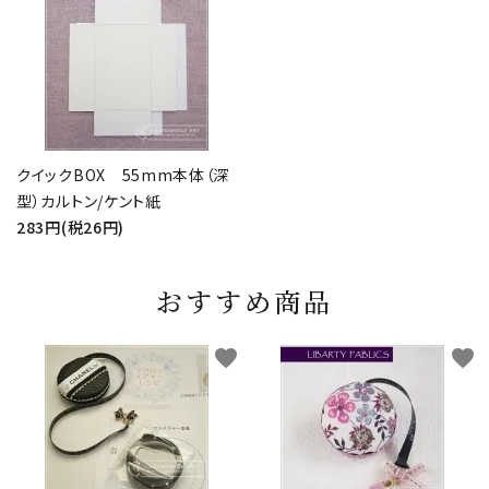
クイックBOX 55mm本体（深
型）カルトン/ケント紙
283円(税26円)
おすすめ商品
favorite
favorite