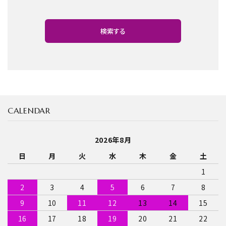
お問い合わせ
検索する
CALENDAR
キーワード
2026年8月
日
月
火
水
木
金
土
カテゴリー
1
2
3
4
5
6
7
8
9
10
11
12
13
14
15
検索する
16
17
18
19
20
21
22