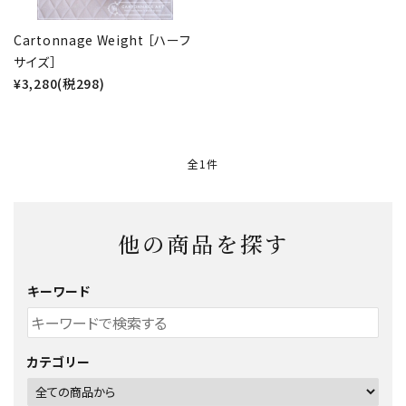
金具・パーツ類
Cartonnage Weight ［ハーフ
サイズ］
フルキット
¥3,280(税298)
Jolipapier
デコレーション材料
全1件
道具類
他の商品を探す
基本材料
キーワード
コンテンツ
グループ
カテゴリー
ガイドライン