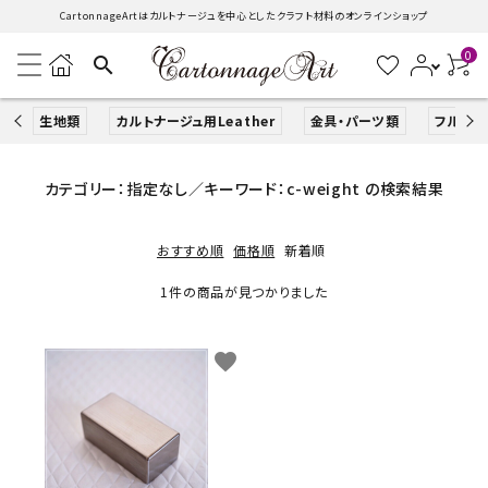
CartonnageArtはカルトナージュを中心としたクラフト材料のオンラインショップ
0
search
生地類
カルトナージュ用Leather
金具・パーツ類
フルキッ
search
カテゴリー：指定なし／キーワード：c-weight の検索結果
おすすめ順
価格順
新着順
ACCOUNT MENU
ようこそ ゲスト 様
1件の商品が見つかりました
ログイン
新規会員登録
favorite
生地類
カルトナージュLeather用