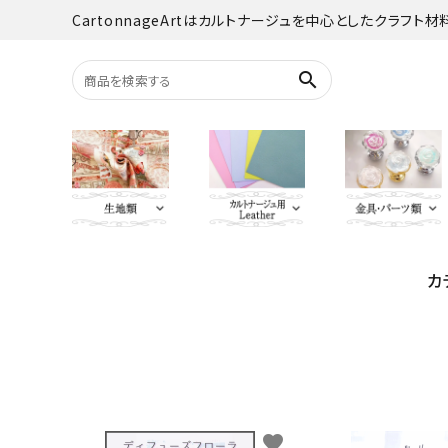
CartonnageArtはカルトナージュを中心としたクラフト
search
search
カ
YUWA
Italian Leather
がま口・口
Carton
TextilePantry
留め具・マグ
Moda 
ACCOUNT MENU
オーダーカット
ようこそ ゲスト 様
jolifleur
その他
アソー
ログイン
新規会員登録
Others（その他）
favorite