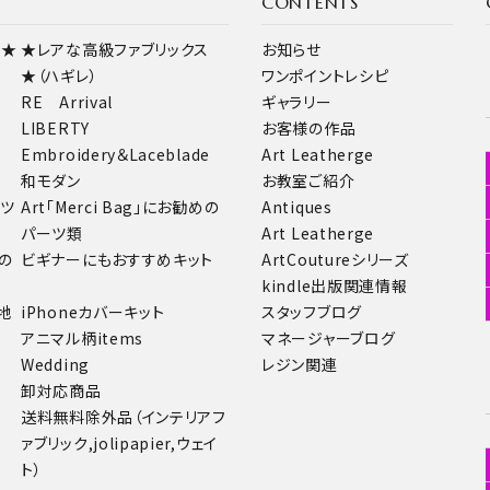
CONTENTS
ス★
★レアな高級ファブリックス
お知らせ
★（ハギレ）
ワンポイントレシピ
RE Arrival
ギャラリー
LIBERTY
お客様の作品
Embroidery＆Laceblade
Art Leatherge
和モダン
お教室ご紹介
ーツ
Art「Merci Bag」にお勧めの
Antiques
パーツ類
Art Leatherge
の
ビギナーにもおすすめキット
ArtCoutureシリーズ
kindle出版関連情報
地
iPhoneカバーキット
スタッフブログ
アニマル柄items
マネージャーブログ
Wedding
レジン関連
卸対応商品
送料無料除外品（インテリアフ
ァブリック,jolipapier,ウェイ
ト）