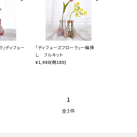
BOX・護美箱・キューブ
BOX
メガネケース
コンパクトミラー・メジャ
ー・モロッカンミラー
ラ」ディフュー
「ディフューズフローラ」一輪挿
Lily light・ファイルBOX・
ツリー・ペルメル・フレー
し フルキット
バインダー・カレンダー
ム・クロック・オーナメント
¥1,980(税180)
1
全3件