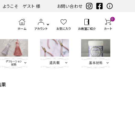
ようこそ ゲスト 様
お問い合わせ
0
ホーム
アカウント
お気に入り
お教室ご紹介
カート
結果
eather（エコレザー含
ツ
まみ類
エンボス
ホワイト・アイ
扇子・袱紗・ルージュケー
LIBERTY FABRICS
ベースキット
刺繍モチ
ハサ
ブラック・グレ
ミニサイズレザー＆アソートセット
持ち手
ポン
アイロン
チェスト・ドレッサー
ハーフキット（レシピ
カ
筆、
ピンク・パープ
カ
ボタン類
水
定
ス
パーツ
ボリー系
ス・ピアス
ーフ・刺
ミ・
ー系
チ・
転写シー
付カルトンセット）
ル
刷
ル系
ル
貼
規
ラ
類
松尾捺染
カラビナ・カン類
繍アップ
カッ
パン
ル
ト
毛、
ト
り
（ゲ
イ
ベージュ・ブラ
ディフューザー・マット・コ
ブルー・グリー
カードケース・名刺入れ
トリム
リケ
ター
チ類
ン・
エン
ナ
テ
ー
サ
インテリアファブリックス
ウン系
ースター・フラワーベース
ン系
類
ケ
ボス
ー
ー
ジ）
ー
リボン・ト
Leather
チャーム
タッセル
ン
ペ
ジ
プ・
類
合
ティッシュBOX・ロールペ
バニティバッグ・トランク・
リム・ブレ
Flower（レ
パーツ
類