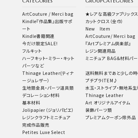
CATEGORIES
GROUPCATEGORIES
ArtCouture / Merci bag
★レアな高級ファブリック
カテゴリー
Kindle『作品集』出版サポ
カットクロス（全巾）
ート
New Item
Kindle書籍関連
ArtCouture/ Merci bag
今だけ限定SALE!
『Artプレミアム倶楽部』
フルキット
レジン関連用品
検索する
ハーフキット・ミラー・キット
ミニチュア BAG＆材料パ
パーツなど
Thinage Leather(ティナ
送料無料まであと少しの時
ージュレザー）
プチプラITEM♪
生地類
金具・パーツ
道具類
水玉・ストライプ・無地系生
デコレーション材料
Thinage Leather
基本材料
Art オリジナルアイテム
Jolipapier（ジョリパピエ）
装飾パーツ類
レジンクラフト
ミニチュア
プレミアムクーポン除外品
完成作品販売
Petites Luxe Select