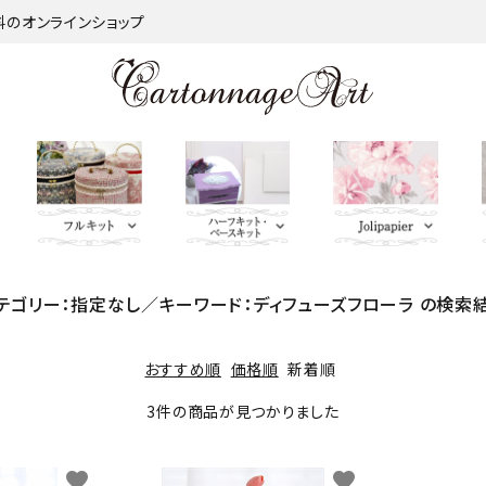
材料のオンラインショップ
テゴリー：指定なし／キーワード：ディフューズフローラ の検索
金類
nageart Design
サロントレー・トレー類・バ
薄手 Leather
鋲 類
ミラー（鏡）
Import Fabric(輸入生地)
キーリング・イニシャルタ
無料お試しセッ
芦屋Marty L
キットパー
つ
インダー
グ・キーケース
ト・SALE品
む）
ネット
Fabric
ＢＡＧ持ち手
QUILT GATE
脚 
おすすめ順
価格順
新着順
キャニスター・バスケット
Leatherサンプル
その他
パニエ・ボンボニエール・
レッド・オレン
3件の商品が見つかりました
トセット
SOULEIADO
ダイヤモンドハート
ジ・イエロー系
ミニチュアBAG
がま口BOX・ラデュレ
favorite
favorite