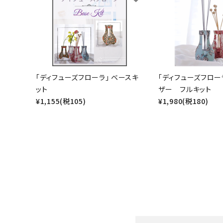
生地類
カルトナージュLeather用
金具・パーツ類
「ディフューズフローラ」 ベースキ
「ディフューズフロー
フルキット
ット
ザー フルキット
¥1,155(税105)
¥1,980(税180)
Jolipapier
デコレーション材料
道具類
基本材料
コンテンツ