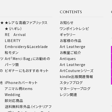
CONTENTS
ス★
★レアな高級ファブリックス
お知らせ
★（ハギレ）
ワンポイントレシピ
RE Arrival
ギャラリー
LIBERTY
お客様の作品
Embroidery＆Laceblade
Art Leatherge
和モダン
お教室ご紹介
ーツ
Art「Merci Bag」にお勧めの
Antiques
パーツ類
Art Leatherge
の
ビギナーにもおすすめキット
ArtCoutureシリーズ
kindle出版関連情報
地
iPhoneカバーキット
スタッフブログ
アニマル柄items
マネージャーブログ
Wedding
レジン関連
卸対応商品
送料無料除外品（インテリアフ