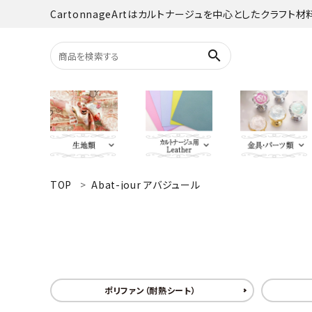
CartonnageArtはカルトナージュを中心としたクラフト
search
TOP
Abat-jour アバジュール
search
YUWA
Italian Leather
がま口・口
Carton
TextilePantry
留め具・マグ
Moda 
ACCOUNT MENU
オーダーカット
ようこそ ゲスト 様
jolifleur
その他
アソー
ポリファン（耐熱シート）
ログイン
新規会員登録
Others（その他）