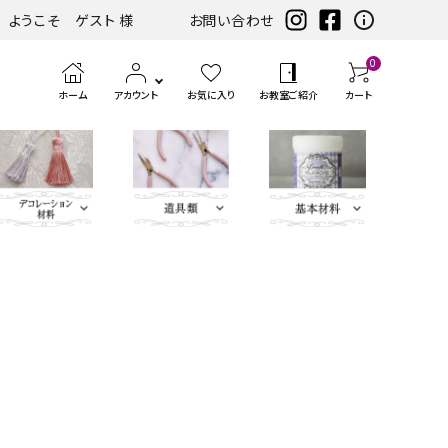
ようこそ ゲスト 様
お問い合わせ
0
ホーム
アカウント
お気に入り
お教室ご紹介
カート
eather（エコレザー含
ツ
まみ類
エンボス
ホワイト・アイ
扇子・袱紗・ルージュケー
LIBERTY FABRICS
ベースキット
刺繍モチ
ハサ
ブラック・グレ
ミニサイズレザー＆アソートセット
持ち手
ポン
アイロン
チェスト・ドレッサー
ハーフキット（レシピ
カ
筆、
ピンク・パープ
カ
ボタン類
水
定
ス
パーツ
ボリー系
ス・ピアス
ーフ・刺
ミ・
ー系
チ・
転写シー
付カルトンセット）
ル
刷
ル系
ル
貼
規
ラ
類
松尾捺染
カラビナ・カン類
繍アップ
カッ
パン
ル
ト
毛、
ト
り
（ゲ
イ
ベージュ・ブラ
ディフューザー・マット・コ
ブルー・グリー
カードケース・名刺入れ
トリム
リケ
ター
チ類
ン・
エン
ナ
テ
ー
サ
インテリアファブリックス
ウン系
ースター・フラワーベース
ン系
類
ケ
ボス
ー
ー
ジ）
ー
リボン・ト
Leather
チャーム
タッセル
ン
ペ
ジ
プ・
類
合
ティッシュBOX・ロールペ
バニティバッグ・トランク・
リム・ブレ
Flower（レ
パーツ
類