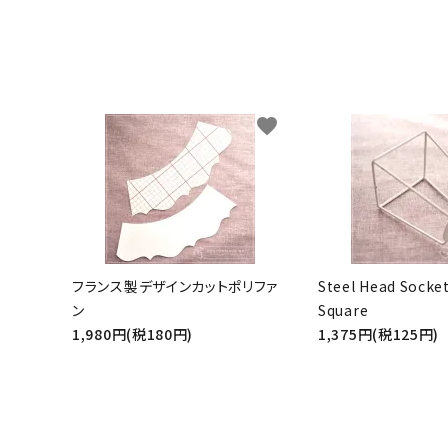
生地類
カルトナージュLeather用
favorite
金具・パーツ類
フルキット
Jolipapier
デコレーション材料
フランス製デザインカットポリファ
Steel Head Socke
ン
Square
道具類
1,980円(税180円)
1,375円(税125円)
基本材料
コンテンツ