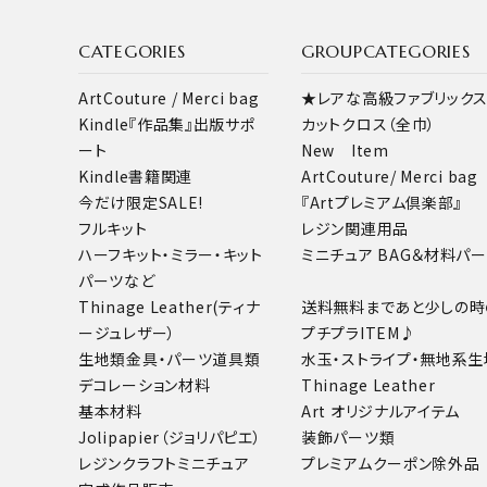
キーワード
CATEGORIES
GROUPCATEGORIES
ArtCouture / Merci bag
★レアな高級ファブリック
カテゴリー
Kindle『作品集』出版サポ
カットクロス（全巾）
ート
New Item
Kindle書籍関連
ArtCouture/ Merci bag
今だけ限定SALE!
『Artプレミアム倶楽部』
フルキット
レジン関連用品
検索する
ハーフキット・ミラー・キット
ミニチュア BAG＆材料パ
パーツなど
Thinage Leather(ティナ
送料無料まであと少しの時
ージュレザー）
プチプラITEM♪
生地類
金具・パーツ
道具類
水玉・ストライプ・無地系生
デコレーション材料
Thinage Leather
基本材料
Art オリジナルアイテム
Jolipapier（ジョリパピエ）
装飾パーツ類
レジンクラフト
ミニチュア
プレミアムクーポン除外品