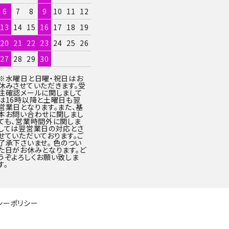
6
7
8
9
10
11
12
13
14
15
16
17
18
19
20
21
22
23
24
25
26
27
28
29
30
※水曜日と日曜・祝日はお
休みさせていただきます。受
注確認メールに関しまして
は16時以降と土曜日も翌
営業日となります。また、基
本お問い合わせに関しまし
ても、営業時間外に関しま
しては翌営業日の対応とさ
せていただいております。ご
了承下さいませ。 色のつい
た日がお休みとなります。ど
うぞよろしくお願い致しま
す。
シーポリシー