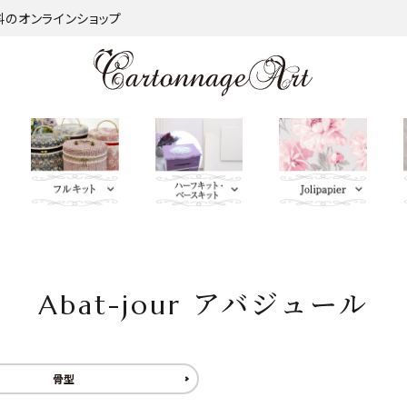
材料のオンラインショップ
金類
nageart Design
サロントレー・トレー類・バ
薄手 Leather
鋲 類
ミラー（鏡）
Import Fabric(輸入生地)
キーリング・イニシャルタ
無料お試しセッ
芦屋Marty L
キットパー
つ
インダー
グ・キーケース
ト・SALE品
む）
Abat-jour アバジュール
ネット
Fabric
ＢＡＧ持ち手
QUILT GATE
脚 
キャニスター・バスケット
Leatherサンプル
その他
パニエ・ボンボニエール・
レッド・オレン
トセット
SOULEIADO
ダイヤモンドハート
ジ・イエロー系
骨型
ミニチュアBAG
がま口BOX・ラデュレ