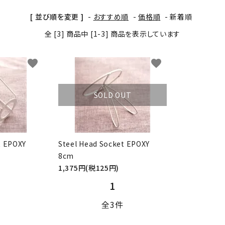
BOX・護美箱・キューブ
[ 並び順を変更 ]
-
おすすめ順
-
価格順
-
新着順
BOX
全 [3] 商品中 [1-3] 商品を表示しています
メガネケース
コンパクトミラー・メジャ
ー・モロッカンミラー
favorite
favorite
Lily light・ファイルBOX・
ツリー・ペルメル・フレー
SOLD OUT
バインダー・カレンダー
ム・クロック・オーナメント
t EPOXY
Steel Head Socket EPOXY
8cm
1,375円(税125円)
1
全3件