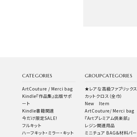
キーワード
CATEGORIES
GROUPCATEGORIES
ArtCouture / Merci bag
★レアな高級ファブリック
カテゴリー
Kindle『作品集』出版サポ
カットクロス（全巾）
ート
New Item
Kindle書籍関連
ArtCouture/ Merci bag
今だけ限定SALE!
『Artプレミアム倶楽部』
フルキット
レジン関連用品
検索する
ハーフキット・ミラー・キット
ミニチュア BAG＆材料パ