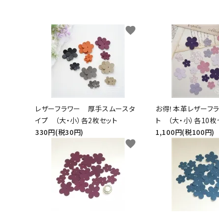
生地類
favorite
カルトナージュLeather用
金具・パーツ類
フルキット
レザーフラワー 厚手スムースタ
お得！本革レザーフ
Jolipapier
イプ （大・小）各2枚セット
ト （大・小）各10枚
330円(税30円)
1,100円(税100円)
デコレーション材料
favorite
道具類
基本材料
コンテンツ