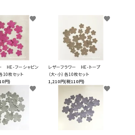
ト
ン、
ュ
紙
皮
ーパーBOX
Hand BOX
ード・レー
ザーフラ
紙・
ヘ
に
粘
シ
ス類
ワー）
台
ラ、
お
着
ー
favorite
favorite
紙
モデ
す
テ
ル
iPhoneカバー
スマホショルダーバッグ・
デコレー
カメリア
アップリ
その他
類
ラー
す
ー
シ
マカロンポーチ・ポーチ類
ションパ
フラワー
ケ類
等
め
プ・
ー
ーツ
パスケース・ネームプレー
の
両
ト
weight（ウ
その
スタ
トホルダー・通帳ケース
糊
面
クレイモ
デコレー
ェイ
他
ータ
テ
ー HE-フーシャピン
レザーフラワー HE-トープ
チーフ
ションペ
ト）
ーお
各10枚セット
（大・小）各10枚セット
ー
（Clay
ーパー
道
10円)
1,210円(税110円)
プ
Motif)
favorite
favorite
具セ
類
ット
接
着
剤・
綿・