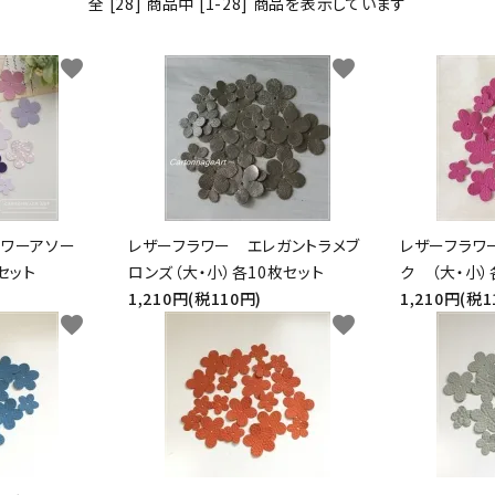
全 [28] 商品中 [1-28] 商品を表示しています
BOX・護美箱・キューブ
BOX
favorite
favorite
メガネケース
コンパクトミラー・メジャ
ー・モロッカンミラー
Lily light・ファイルBOX・
ツリー・ペルメル・フレー
バインダー・カレンダー
ム・クロック・オーナメント
ラワーアソー
レザーフラワー エレガントラメブ
レザーフラワ
セット
ロンズ（大・小）各10枚セット
ク （大・小）
1,210円(税110円)
1,210円(税1
favorite
favorite