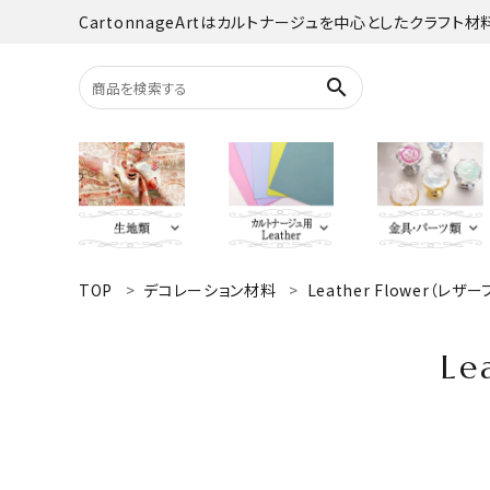
CartonnageArtはカルトナージュを中心としたクラフト
search
TOP
デコレーション材料
Leather Flower（レザ
search
YUWA
Italian Leather
がま口・口
Carton
L
TextilePantry
留め具・マグ
Moda 
ACCOUNT MENU
オーダーカット
ようこそ ゲスト 様
jolifleur
その他
アソー
ログイン
新規会員登録
Others（その他）