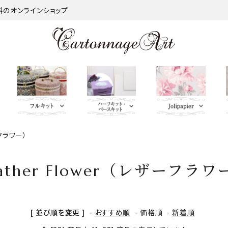
材料のオンラインショップ
ーフラワー）
金類
nageart Design
サロントレー・トレー類・バ
薄手 Leather
鋲 類
ミラー（鏡）
Import Fabric(輸入生地)
キーリング・イニシャルタ
無料お試しセッ
芦屋Marty L
キットパー
つ
インダー
グ・キーケース
ト・SALE品
む）
eather Flower（レザーフラワ
ネット
Fabric
ＢＡＧ持ち手
QUILT GATE
脚 
キャニスター・バスケット
Leatherサンプル
その他
パニエ・ボンボニエール・
レッド・オレン
トセット
SOULEIADO
ダイヤモンドハート
ジ・イエロー系
[ 並び順を変更 ]
-
おすすめ順
-
価格順
-
新着順
ミニチュアBAG
がま口BOX・ラデュレ