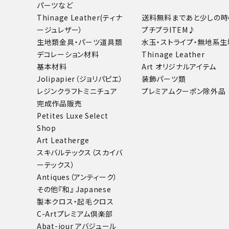
パーツなど
Thinage Leather(ティナ
送料無料まであと少しの時
ージュレザー）
プチプラITEM♪
生地類
金具・パーツ
道具類
水玉・ストライプ・無地系生
デコレーション材料
Thinage Leather
基本材料
Art オリジナルアイテム
Jolipapier（ジョリパピエ）
装飾パーツ類
レジンクラフト
ミニチュア
プレミアムクーポン除外品
完成作品販売
Petites Luxe Select
Shop
Art Leatherge
スキバルテックス（スカイバ
ーテックス）
Antiques（アンティーク）
その他
『和』 Japanese
製本クロス・起毛クロス
C-Artプレミアム倶楽部
Abat-jour アバジュール