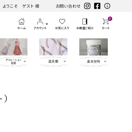
ようこそ ゲスト 様
お問い合わせ
0
ホーム
アカウント
お気に入り
お教室ご紹介
カート
eather（エコレザー含
ツ
まみ類
エンボス
ホワイト・アイ
扇子・袱紗・ルージュケー
LIBERTY FABRICS
ベースキット
刺繍モチ
ハサ
ブラック・グレ
ミニサイズレザー＆アソートセット
持ち手
ポン
アイロン
チェスト・ドレッサー
ハーフキット（レシピ
カ
筆、
ピンク・パープ
カ
ボタン類
水
定
ス
パーツ
ボリー系
ス・ピアス
ーフ・刺
ミ・
ー系
チ・
転写シー
付カルトンセット）
ル
刷
ル系
ル
貼
規
ラ
ー）
類
松尾捺染
カラビナ・カン類
繍アップ
カッ
パン
ル
ト
毛、
ト
り
（ゲ
イ
ベージュ・ブラ
ディフューザー・マット・コ
ブルー・グリー
カードケース・名刺入れ
トリム
リケ
ター
チ類
ン・
エン
ナ
テ
ー
サ
インテリアファブリックス
ウン系
ースター・フラワーベース
ン系
類
ケ
ボス
ー
ー
ジ）
ー
リボン・ト
Leather
チャーム
タッセル
ン
ペ
ジ
プ・
類
合
ティッシュBOX・ロールペ
バニティバッグ・トランク・
リム・ブレ
Flower（レ
パーツ
類