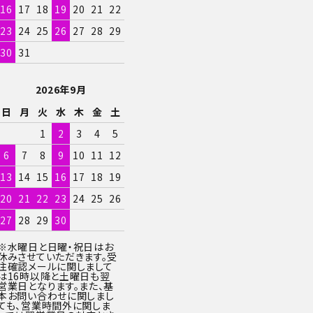
16
17
18
19
20
21
22
23
24
25
26
27
28
29
30
31
2026年9月
日
月
火
水
木
金
土
1
2
3
4
5
6
7
8
9
10
11
12
13
14
15
16
17
18
19
20
21
22
23
24
25
26
27
28
29
30
※水曜日と日曜・祝日はお
休みさせていただきます。受
注確認メールに関しまして
は16時以降と土曜日も翌
営業日となります。また、基
本お問い合わせに関しまし
ても、営業時間外に関しま