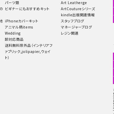
パーツ類
Art Leatherge
の
ビギナーにもおすすめキット
ArtCoutureシリーズ
kindle出版関連情報
地
iPhoneカバーキット
スタッフブログ
アニマル柄items
マネージャーブログ
Wedding
レジン関連
卸対応商品
送料無料除外品（インテリアフ
ァブリック,jolipapier,ウェイ
ト）