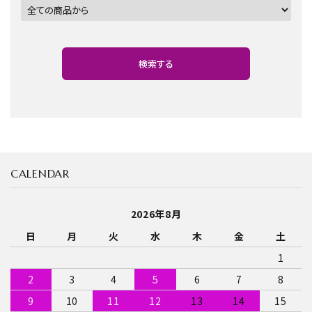
検索する
CALENDAR
キーワード
2026年8月
日
月
火
水
木
金
土
カテゴリー
1
2
3
4
5
6
7
8
9
10
11
12
13
14
15