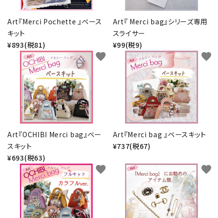
金具・パーツ類
Art『Merci Pochette 』ベース
Art『 Merci bag』シリーズ専用
キット
スライサー
フルキット
¥893(税81)
¥99(税9)
favorite
favorite
Jolipapier
デコレーション材料
道具類
基本材料
Art『OCHIBI Merci bag』ベー
Art『Merci bag 』ベースキット
スキット
¥737(税67)
¥693(税63)
コンテンツ
favorite
favorite
グループ
ガイドライン