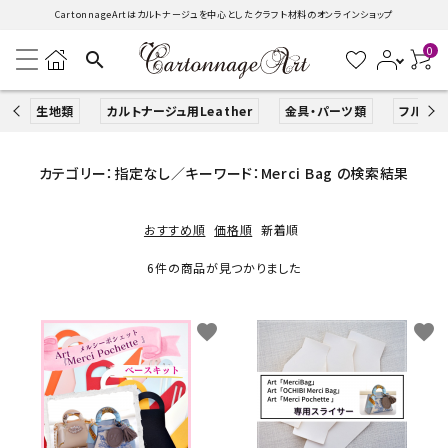
CartonnageArtはカルトナージュを中心としたクラフト材料のオンラインショップ
0
search
生地類
カルトナージュ用Leather
金具・パーツ類
フルキッ
search
カテゴリー：指定なし／キーワード：Merci Bag の検索結果
おすすめ順
価格順
新着順
ACCOUNT MENU
ようこそ ゲスト 様
6件の商品が見つかりました
ログイン
新規会員登録
favorite
favorite
生地類
カルトナージュLeather用