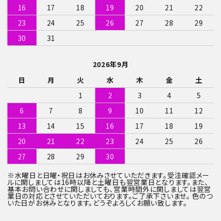
検索する
16
17
18
19
20
21
22
23
24
25
26
27
28
29
30
31
2026年9月
日
月
火
水
木
金
土
1
2
3
4
5
6
7
8
9
10
11
12
13
14
15
16
17
18
19
20
21
22
23
24
25
26
27
28
29
30
※水曜日と日曜・祝日はお休みさせていただきます。受注確認メー
ルに関しましては16時以降と土曜日も翌営業日となります。また、
基本お問い合わせに関しましても、営業時間外に関しましては翌営
業日の対応とさせていただいております。ご了承下さいませ。 色のつ
いた日がお休みとなります。どうぞよろしくお願い致します。