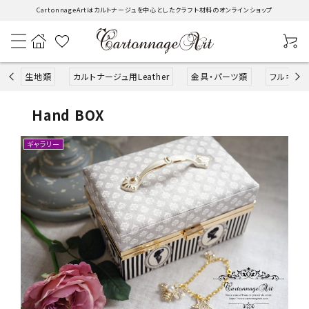
CartonnageArtはカルトナージュを中心としたクラフト材料のオンラインショップ
生地類
カルトナージュ用Leather
金具・パーツ類
フルキット
Hand BOX
search
ギャラリー
生地類
カルトナージュLeather用
金具・パーツ類
フルキット
Jolipapier