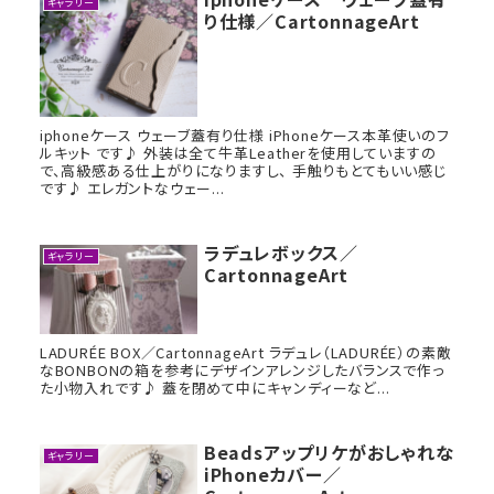
ギャラリー
り仕様／CartonnageArt
iphoneケース ウェーブ蓋有り仕様 iPhoneケース本革使いのフ
ルキット です♪ 外装は全て牛革Leatherを使用していますの
で、高級感ある仕上がりになりますし、 手触りもとてもいい感じ
です♪ エレガントなウェー...
ラデュレボックス／
ギャラリー
CartonnageArt
LADURÉE BOX／CartonnageArt ラデュレ（LADURÉE）の素敵
なBONBONの箱を参考にデザインアレンジしたバランスで作っ
た小物入れです♪ 蓋を閉めて中にキャンディーなど...
Beadsアップリケがおしゃれな
ギャラリー
iPhoneカバー／