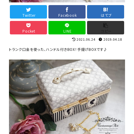
デコレーション材料
Twitter
Facebook
はてブ
道具類
Pocket
LINE
コピー
2021.06.24
2019.04.18
基本材料
トランク口金を使った、ハンドル付きBOX！手提げBOXです♪
コンテンツ
グループ
ガイドライン
お問い合わせ