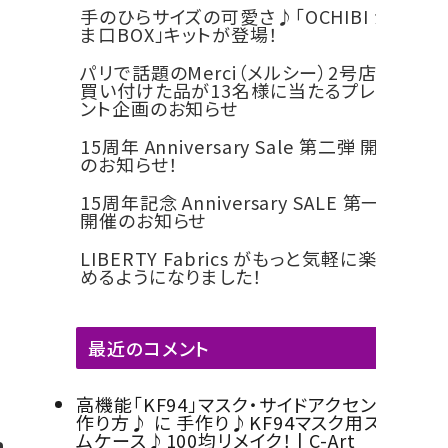
ー
類
ン
ス
ュ
・
合
手のひらサイズの可愛さ♪「OCHIBI が
ティッシュBOX・ロ
バニティバッグ・
チャー
タッセ
デコレ
カメリ
類
ト
ペ
に
紙
皮
ま口BOX」キットが登場！
OX・ラ
ールペーパーBOX
ティッシュBOX・
miniトランク・
バニティバッグ・
ムパー
ル類
ーショ
アフラ
紙
ン、
お
粘
シ
パリで話題のMerci（メルシー）2号店へ。
OX・護
ロールペーパー
Hand BOX
miniトランク・
ツ
ンパー
ワー
・
ヘ
す
着
ー
買い付けた品が13名様に当たるプレゼ
OX類
BOX
Hand BOX
ツ
ント企画のお知らせ
台
ラ、
す
テ
ル
iPhoneカバー
スマホショルダーバ
紙
モ
め
ー
シ
15周年 Anniversary Sale 第二弾 開催
トミラ
iPhoneカバー
ッグ・マカロンポー
スマホショルダ
アップ
その他
クレイ
デコレ
のお知らせ！
類
デ
の
プ
ー
ャー・モ
チ・ポーチ類
ーバッグ・マカ
リケ類
モチー
ーショ
ラ
糊
・
ト
ミラー
ロンポーチ・ポ
15周年記念 Anniversary SALE 第一弾
フ
ンペー
開催のお知らせ
パスケース・ネーム
ー
両
ーチ類
（Clay
パー
プレートホルダー・
等
面
LIBERTY Fabrics がもっと気軽に楽し
Motif)
ペルメ
通帳ケース
パスケース・ネ
めるようになりました！
テ
we
そ
ーム・ク
ームプレートホ
ー
ig
の
オーナ
ルダー・通帳ケ
プ
最近のコメント
ht
他
ース
類
（ウ
ェ
そ
高機能「KF94」マスク・サイドアクセントの
作り方♪
に
手作り♪KF94マスク用スリ
イ
の
ムケース♪100均リメイク！ | C-Art