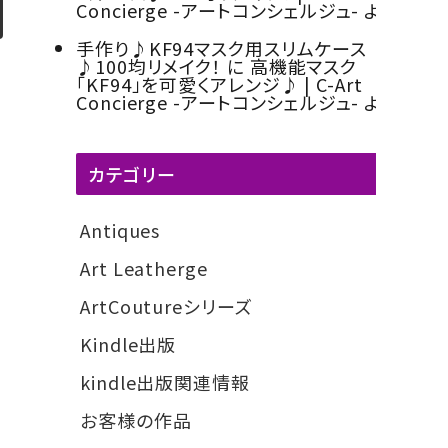
ト）
他
Concierge -アートコンシェルジュ-
より
手作り♪KF94マスク用スリムケース
♪100均リメイク！
に
高機能マスク
「KF94」を可愛くアレンジ♪ | C-Art
Concierge -アートコンシェルジュ-
より
カテゴリー
Antiques
3
Art Leatherge
6
ArtCoutureシリーズ
3
Kindle出版
6
kindle出版関連情報
5
お客様の作品
59