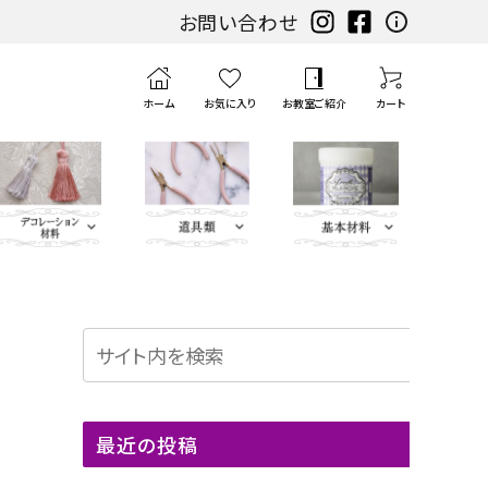
お問い合わせ
ホーム
お気に入り
お教室ご紹介
カート
 Leather（エコ
グ・イニ
み類
エンボ
ブラック・グ
扇子・袱紗・ルージュ
YUWA
扇子・袱紗・ル
刺繍モ
ハ
ピンク・パ
ミニサイズレザー＆アソート
持ち手
ポ
リボン・
チェスト・ドレッサー
チェスト・ドレッ
カ
筆、
レッド・オレ
カ
Leath
水
定
ス
）
グ・キ
スパー
レー系
ケース・ピアス
ージュケース・ピ
チーフ・
サ
ープル系
セット
ン
トリム・
サー
ル
刷
ンジ・イエ
ル
er
貼
規
ラ
地)
Moda Fabric
その他
ス
ツ
アス
刺繍ア
ミ・
チ・
ブレー
ト
毛、
ロー系
ト
Flowe
り
（ゲ
イ
マット・コースター・
カードケース・名刺
ップリ
カ
パ
ド・レー
ン
エ
ナ
r（レザ
テ
ー
サ
Others（その他）
ボンボ
ブルー・グリ
フラワーベース
マット・コースタ
トリム
入れ
カードケース・
ケ
ッ
ン
ス類
・
ン
ー
ーフラ
ー
ジ）
ー
最近の投稿
・ダイ
ーン系
ー・フラワーベ
名刺入れ
タ
チ
ケ
ボ
ジ
ワー）
プ
類
・
ハート
ース