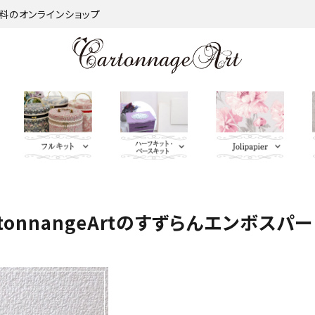
材料のオンラインショップ
口金類
lePantry
サロントレー・トレー
薄手 Leather
鋲 類
サロントレー・ト
jolifleur
キーリング・イニシャ
ホワイト・ア
芦屋Marty
キーリン
つま
onnangeArtのすずらんエンボスパー
類
レー類
ルタグ・キーケース
イボリー系
レザー含む
シャルタ
捺染
ＢＡＧ持ち手
Import Fabric(輸入生
脚 類
ーケー
キャニスター・カトラ
Leatherサンプル
パニエ・ボンボニエ
EIADO
インテリアファブリックス
リーケース・バスケッ
キャニスター・
ール・ダイヤモンドハ
ベージュ・ブ
パニエ・
ト
カトラリーケー
ート
ラウン系
ニエール
ス・バスケット
ヤモンド