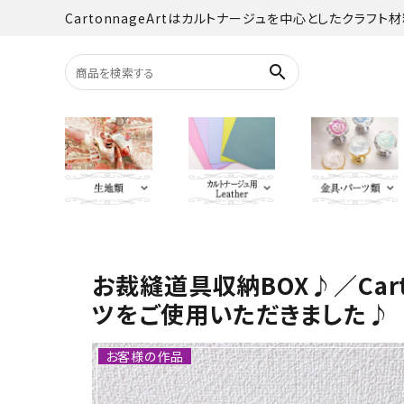
CartonnageArtはカルトナージュを中心としたクラフト
search
search
LIBERTY FABRICS
Italian Leather
がま口・
Texti
お裁縫道具収納BOX♪／Cart
Cartonnageart Design
留め具
松尾
ツをご使用いただきました♪
生地類
オーダーカット
QUILT GATE
SOUL
カルトナージュLeather用
お客様の作品
金具・パーツ類