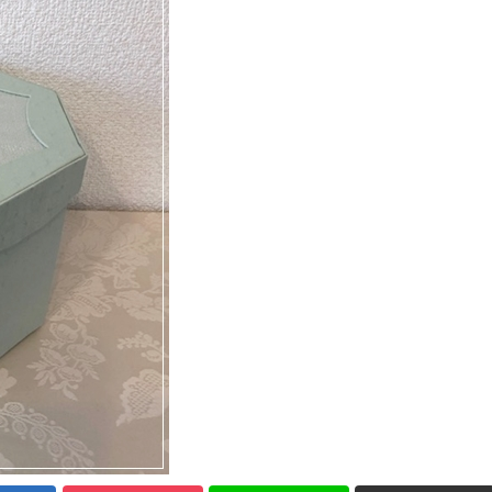
ミニチュアBAG
がま口BOX・ラデュ
ミニチュアBAG
レBOX・護美箱・
がま口B
BOX類
デュレB
美箱・B
メガネケース
コンパクトミラー・メ
メガネケース
ジャー・モロッカンミ
コンパク
ラー
ー・メジ
ロッカン
ファイルBOX・バイ
ツリー・ペルメル・フ
ンダー・カレンダー
レーム・クロック・オ
ファイルBOX・
ーナメント
ツリー・
バインダー・カ
ル・フレ
レンダー
ロック・
メント