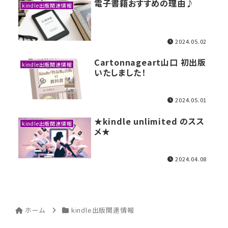
電子書籍おすすめの理由♪
kindle出版関連情報
デコレーション材料
2024.05.02
道具類
Cartonnageart山口 初出版
kindle出版関連情報
いたしました！
基本材料
コンテンツ
2024.05.01
★kindle unlimited のスス
kindle出版関連情報
グループ
メ★
ガイドライン
2024.04.08
お問い合わせ
ホーム
kindle出版関連情報