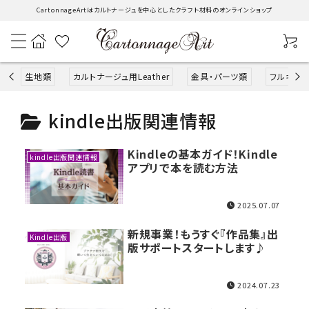
CartonnageArtはカルトナージュを中心としたクラフト材料のオンラインショップ
生地類
カルトナージュ用Leather
金具・パーツ類
フルキット
kindle出版関連情報
search
Kindleの基本ガイド！Kindle
kindle出版関連情報
生地類
アプリで本を読む方法
カルトナージュLeather用
2025.07.07
新規事業！もうすぐ『作品集』出
金具・パーツ類
Kindle出版
版サポートスタートします♪
フルキット
2024.07.23
Jolipapier