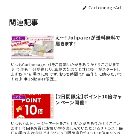
CartonnageArt
関連記事
え～！Jolipaierが送料無料で
お知らせ
届きます！
いつもCartonnageartをご愛顧いただきありがとうございます
♪ 今年も半分が終わり、真夏の始まりと共に後半がスタートし
ますね(^^)/ 暑さに負けず、おうち時間で作品作りに励みたいで
すね♪ ◆Jolipaier限定...
【2日間限定】ポイント10倍キャ
お知らせ
ンペーン開催！
いつもカルトナージュアートをご利用いただきありがとうござい
ます！ 今回もお得にお買い物を楽しんでいただけるチャンス！ 毎
日の暑さを吹き飛ばす(^^)/ 2日間限定「ポイント10倍キャンペ