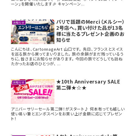
ーン」を開催いたします🎉 キャンペーン...
パリで話題のMerci（メルシー）
お知らせ
2号店へ。買い付けた品が13名
様に当たるプレゼント企画のお
知らせ
こんにちは、CartonnageArt 山口です。 先日、フランスとスイス
を巡る旅から戻ってまいりました。 旅の余韻がまだ残っているう
ちに、皆さまにお知らせがあります。 今回の旅でどうしても訪ね
たかったお店のひとつが、 ...
★10th Anniversary SALE
お知らせ
第二弾★☆★
アニバーサリーセール第二弾！がスタート♪ 何本有っても嬉しい
使い易い筆とエンボスペンをお買い上げ金額に応じてプレゼン
ト！