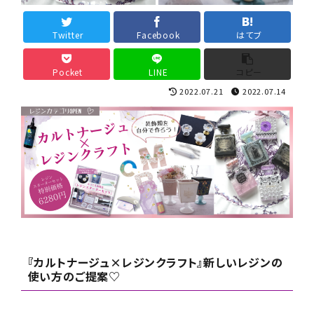
デコレーション材料
Twitter
Facebook
はてブ
道具類
Pocket
LINE
コピー
2022.07.21
2022.07.14
基本材料
コンテンツ
グループ
ガイドライン
お問い合わせ
『カルトナージュ×レジンクラフト』新しいレジンの
使い方のご提案♡