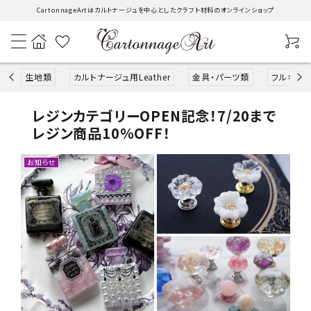
CartonnageArtはカルトナージュを中心としたクラフト材料のオンラインショップ
生地類
カルトナージュ用Leather
金具・パーツ類
フルキット
レジンカテゴリーOPEN記念！7/20まで
search
レジン商品10％OFF！
生地類
お知らせ
カルトナージュLeather用
金具・パーツ類
フルキット
Jolipapier