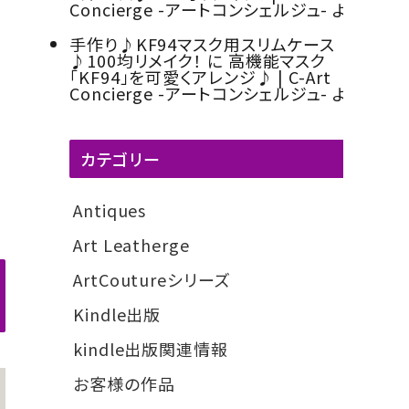
ト）
他
Concierge -アートコンシェルジュ-
より
手作り♪KF94マスク用スリムケース
♪100均リメイク！
に
高機能マスク
「KF94」を可愛くアレンジ♪ | C-Art
Concierge -アートコンシェルジュ-
より
カテゴリー
Antiques
3
Art Leatherge
6
ArtCoutureシリーズ
3
Kindle出版
6
kindle出版関連情報
5
お客様の作品
59