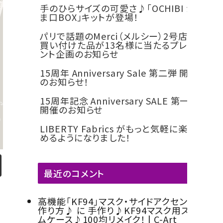
ー
類
ン
ス
ュ
・
合
手のひらサイズの可愛さ♪「OCHIBI が
ティッシュBOX・ロ
バニティバッグ・
チャー
タッセ
デコレ
カメリ
類
ト
ペ
に
紙
皮
ま口BOX」キットが登場！
OX・ラ
ールペーパーBOX
ティッシュBOX・
miniトランク・
バニティバッグ・
ムパー
ル類
ーショ
アフラ
紙
ン、
お
粘
シ
パリで話題のMerci（メルシー）2号店へ。
OX・護
ロールペーパー
Hand BOX
miniトランク・
ツ
ンパー
ワー
・
ヘ
す
着
ー
買い付けた品が13名様に当たるプレゼ
OX類
BOX
Hand BOX
ツ
ント企画のお知らせ
台
ラ、
す
テ
ル
iPhoneカバー
スマホショルダーバ
紙
モ
め
ー
シ
15周年 Anniversary Sale 第二弾 開催
トミラ
iPhoneカバー
ッグ・マカロンポー
スマホショルダ
アップ
その他
クレイ
デコレ
のお知らせ！
類
デ
の
プ
ー
ャー・モ
チ・ポーチ類
ーバッグ・マカ
リケ類
モチー
ーショ
ラ
糊
・
ト
ミラー
ロンポーチ・ポ
15周年記念 Anniversary SALE 第一弾
フ
ンペー
開催のお知らせ
パスケース・ネーム
ー
両
ーチ類
（Clay
パー
プレートホルダー・
等
面
LIBERTY Fabrics がもっと気軽に楽し
Motif)
ペルメ
通帳ケース
パスケース・ネ
めるようになりました！
テ
we
そ
ーム・ク
ームプレートホ
ー
ig
の
オーナ
ルダー・通帳ケ
プ
最近のコメント
ht
他
ース
類
（ウ
ェ
そ
高機能「KF94」マスク・サイドアクセントの
作り方♪
に
手作り♪KF94マスク用スリ
イ
の
ムケース♪100均リメイク！ | C-Art