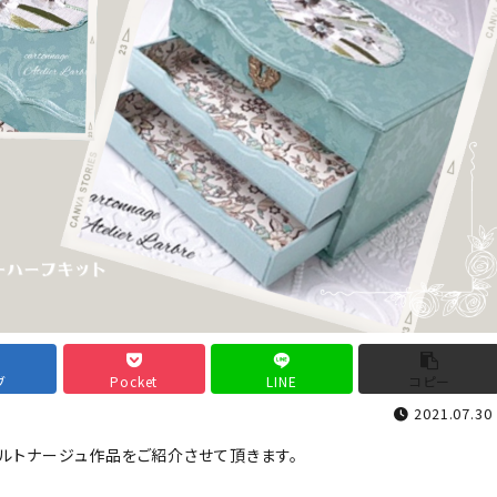
ミニチュアBAG
がま口BOX・ラデュ
ミニチュアBAG
レBOX・護美箱・
がま口B
BOX類
デュレB
美箱・B
メガネケース
コンパクトミラー・メ
メガネケース
ジャー・モロッカンミ
コンパク
ラー
ー・メジ
ロッカン
ファイルBOX・バイ
ツリー・ペルメル・フ
ンダー・カレンダー
レーム・クロック・オ
ファイルBOX・
ーナメント
ツリー・
バインダー・カ
ル・フレ
レンダー
ロック・
ブ
Pocket
LINE
コピー
メント
2021.07.30
ルトナージュ作品をご紹介させて頂きます。