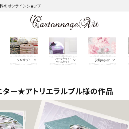
材料のオンラインショップ
口金類
lePantry
サロントレー・トレー
薄手 Leather
鋲 類
サロントレー・ト
jolifleur
キーリング・イニシャ
ホワイト・ア
芦屋Marty
キーリン
つま
ニター★アトリエラルブル様の作品
類
レー類
ルタグ・キーケース
イボリー系
レザー含む
シャルタ
捺染
ＢＡＧ持ち手
Import Fabric(輸入生
脚 類
ーケー
キャニスター・カトラ
Leatherサンプル
パニエ・ボンボニエ
EIADO
インテリアファブリックス
リーケース・バスケッ
キャニスター・
ール・ダイヤモンドハ
ベージュ・ブ
パニエ・
ト
カトラリーケー
ート
ラウン系
ニエール
ス・バスケット
ヤモンド