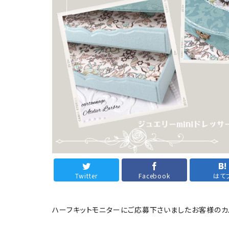
フルキット
Jolipapier
デコレーション材料
道具類
基本材料
コンテンツ
Twitter
Facebook
はて
グループ
ガイドライン
ハーフキットモニターにご応募下さいましたお客様のカ