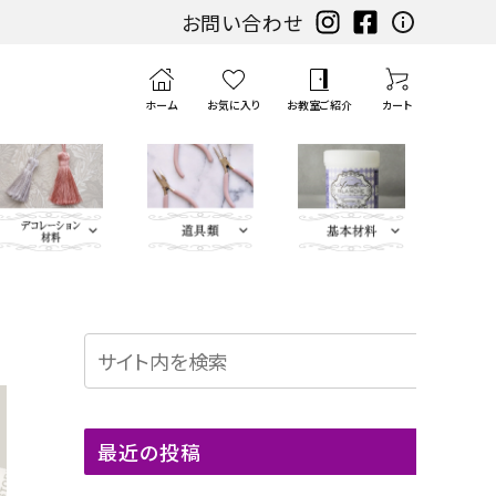
お問い合わせ
ホーム
お気に入り
お教室ご紹介
カート
 Leather（エコ
グ・イニ
み類
エンボ
ブラック・グ
扇子・袱紗・ルージュ
YUWA
扇子・袱紗・ル
刺繍モ
ハ
ピンク・パ
ミニサイズレザー＆アソート
持ち手
ポ
リボン・
チェスト・ドレッサー
チェスト・ドレッ
カ
筆、
レッド・オレ
カ
Leath
水
定
ス
）
グ・キ
スパー
レー系
ケース・ピアス
ージュケース・ピ
チーフ・
サ
ープル系
セット
ン
トリム・
サー
ル
刷
ンジ・イエ
ル
er
貼
規
ラ
地)
Moda Fabric
その他
ス
ツ
アス
刺繍ア
ミ・
チ・
ブレー
ト
毛、
ロー系
ト
Flowe
り
（ゲ
イ
マット・コースター・
カードケース・名刺
ップリ
カ
パ
ド・レー
ン
エ
ナ
r（レザ
テ
ー
サ
Others（その他）
ボンボ
ブルー・グリ
フラワーベース
マット・コースタ
トリム
入れ
カードケース・
ケ
ッ
ン
ス類
・
ン
ー
ーフラ
ー
ジ）
ー
最近の投稿
・ダイ
ーン系
ー・フラワーベ
名刺入れ
タ
チ
ケ
ボ
ジ
ワー）
プ
類
・
ハート
ース