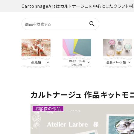
CartonnageArtはカルトナージュを中心としたクラフト
search
search
LIBERTY FABRICS
Italian Leather
がま口・
Texti
カルトナージュ 作品キットモ
Cartonnageart Design
留め具
松尾
生地類
オーダーカット
お客様の作品
QUILT GATE
SOUL
カルトナージュLeather用
金具・パーツ類