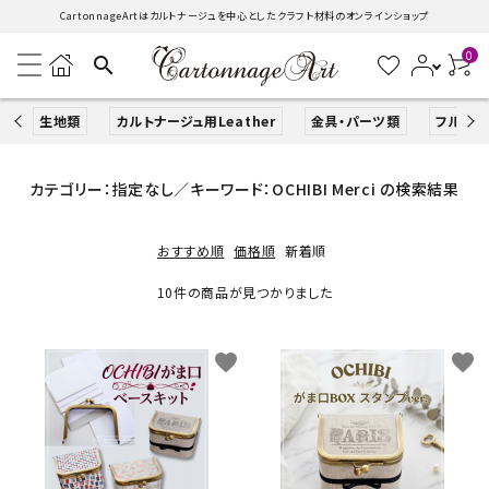
CartonnageArtはカルトナージュを中心としたクラフト材料のオンラインショップ
0
search
生地類
カルトナージュ用Leather
金具・パーツ類
フルキッ
search
カテゴリー：指定なし／キーワード：OCHIBI Merci の検索結果
おすすめ順
価格順
新着順
ACCOUNT MENU
ようこそ ゲスト 様
10件の商品が見つかりました
ログイン
新規会員登録
favorite
favorite
生地類
カルトナージュLeather用