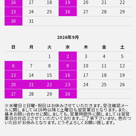
検索する
16
17
18
19
20
21
22
23
24
25
26
27
28
29
30
31
2026年9月
日
月
火
水
木
金
土
1
2
3
4
5
6
7
8
9
10
11
12
13
14
15
16
17
18
19
20
21
22
23
24
25
26
27
28
29
30
※水曜日と日曜・祝日はお休みさせていただきます。受注確認メー
ルに関しましては16時以降と土曜日も翌営業日となります。また、
基本お問い合わせに関しましても、営業時間外に関しましては翌営
業日の対応とさせていただいております。ご了承下さいませ。 色のつ
いた日がお休みとなります。どうぞよろしくお願い致します。