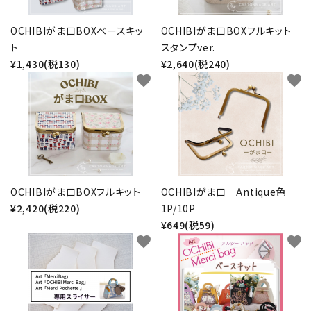
金具・パーツ類
OCHIBIがま口BOXベースキッ
OCHIBIがま口BOXフルキット
ト
スタンプver.
フルキット
¥1,430(税130)
¥2,640(税240)
favorite
favorite
Jolipapier
デコレーション材料
道具類
基本材料
OCHIBIがま口BOXフルキット
OCHIBIがま口 Antique色
¥2,420(税220)
1P/10P
¥649(税59)
コンテンツ
favorite
favorite
グループ
ガイドライン