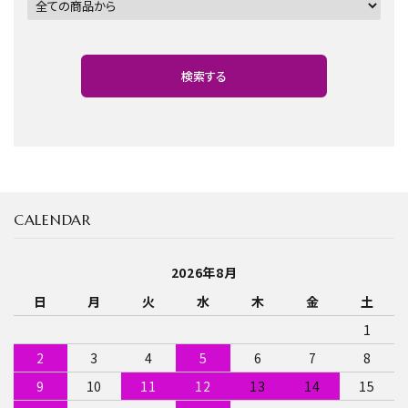
検索する
CALENDAR
キーワード
2026年8月
日
月
火
水
木
金
土
カテゴリー
1
2
3
4
5
6
7
8
9
10
11
12
13
14
15