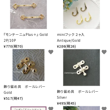
『モンテーニュPlus＋』 Gold
miniフック ２ヶ入
2P/10P
Antique/Gold
¥770(税70)
¥286(税26)
favorite
favorite
飾り留め具 ボールレバー
飾り留め具 ボールレバー
Gold
Silver
¥517(税47)
¥495(税45)
favorite
favorite