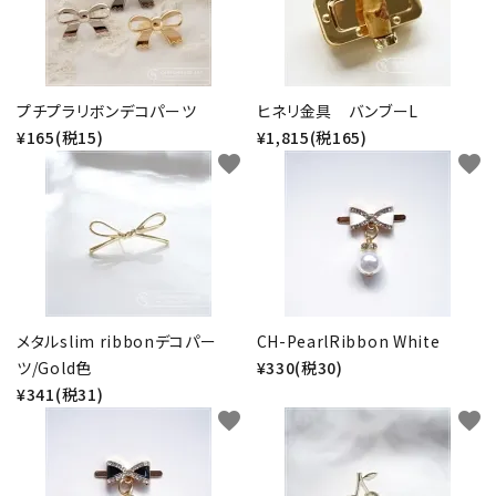
プチプラリボンデコパーツ
ヒネリ金具 バンブーL
¥165(税15)
¥1,815(税165)
favorite
favorite
メタルslim ribbonデコパー
CH-PearlRibbon White
ツ/Gold色
¥330(税30)
¥341(税31)
favorite
favorite