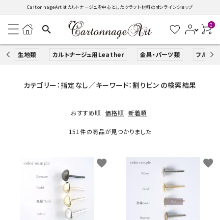
CartonnageArtはカルトナージュを中心としたクラフト材料のオンラインショップ
0
search
生地類
カルトナージュ用Leather
金具・パーツ類
フルキッ
search
カテゴリー：指定なし／キーワード：割りピン の検索結果
おすすめ順
価格順
新着順
ACCOUNT MENU
ようこそ ゲスト 様
151件の商品が見つかりました
ログイン
新規会員登録
favorite
favorite
生地類
カルトナージュLeather用