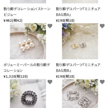
お問い合わせ
割り脚デコレーション！ストーン
割り脚デコパーツ『ミニチュア
ビジュー
BAG用A』
¥462(税42)
¥198(税18)
favorite
favorite
ボリューミーパールの割り脚デ
割り脚デコパーツ『ミニチュア
コレーション
BAG用B』
¥1,320(税120)
¥198(税18)
favorite
favorite