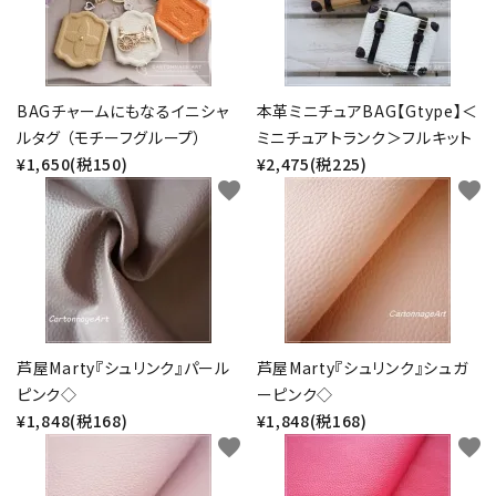
BAGチャームにもなるイニシャ
本革ミニチュアBAG【Gtype】＜
ルタグ （モチーフグループ）
ミニチュアトランク＞フルキット
¥1,650(税150)
¥2,475(税225)
favorite
favorite
芦屋Marty『シュリンク』パール
芦屋Marty『シュリンク』シュガ
ピンク◇
ーピンク◇
¥1,848(税168)
¥1,848(税168)
favorite
favorite