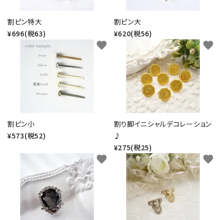
金具・パーツ類
割ピン特大
割ピン大
¥696(税63)
¥620(税56)
フルキット
favorite
favorite
Jolipapier
デコレーション材料
道具類
割ピン小
割り脚イニシャルデコレーション
基本材料
¥573(税52)
♪
¥275(税25)
favorite
favorite
コンテンツ
グループ
ガイドライン