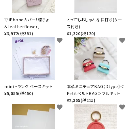
▽iPhoneカバー「蝶ちょ
とってもおしゃれな目打ち(ケー
&Leatherflower」
ス付き)
¥3,972(税361)
¥1,320(税120)
favorite
favorite
miniトランク ベースキット
本革ミニチュアBAG【Dtype】＜
¥5,055(税460)
PetitベルトBAG＞フルキット
¥2,365(税215)
favorite
favorite