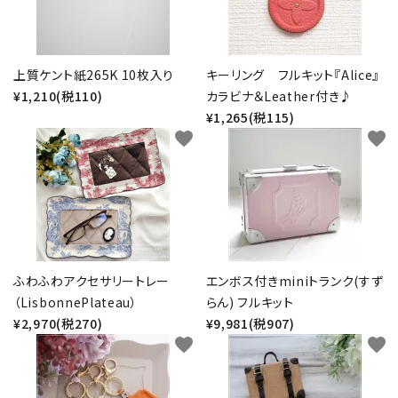
上質ケント紙265K 10枚入り
キーリング フルキット『Alice』
¥1,210(税110)
カラビナ＆Leather付き♪
¥1,265(税115)
favorite
favorite
ふわふわアクセサリートレー
エンボス付きminiトランク(すず
（LisbonnePlateau）
らん) フルキット
¥2,970(税270)
¥9,981(税907)
favorite
favorite