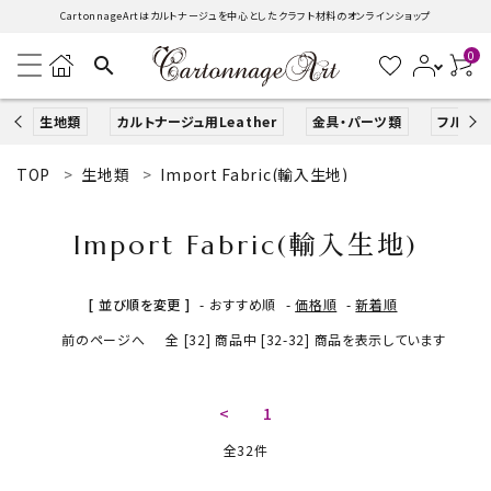
CartonnageArtはカルトナージュを中心としたクラフト材料のオンラインショップ
0
search
生地類
カルトナージュ用Leather
金具・パーツ類
フルキッ
TOP
生地類
Import Fabric(輸入生地)
search
Import Fabric(輸入生地)
ACCOUNT MENU
ようこそ ゲスト 様
[ 並び順を変更 ]
-
おすすめ順
-
価格順
-
新着順
前のページへ
全 [32] 商品中 [32-32] 商品を表示しています
ログイン
新規会員登録
生地類
<
1
全32件
カルトナージュLeather用