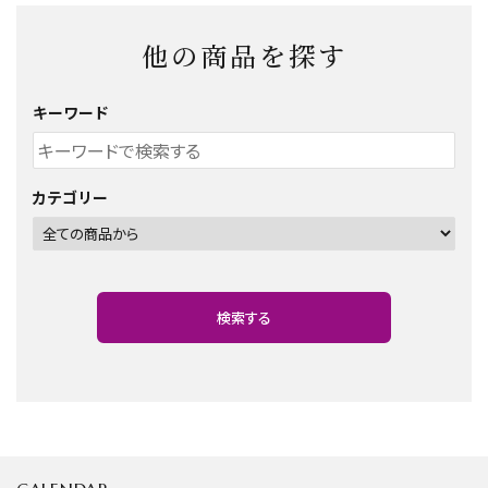
金具・パーツ類
他の商品を探す
フルキット
キーワード
Jolipapier
デコレーション材料
カテゴリー
道具類
基本材料
検索する
コンテンツ
グループ
ガイドライン