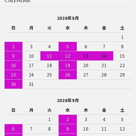
CALENDAR
キーワード
お問い合わせ
2026年8月
日
月
火
水
木
金
土
カテゴリー
1
2
3
4
5
6
7
8
9
10
11
12
13
14
15
検索する
16
17
18
19
20
21
22
23
24
25
26
27
28
29
30
31
2026年9月
日
月
火
水
木
金
土
1
2
3
4
5
6
7
8
9
10
11
12